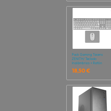
Pack Gaming Tacens
ZENITH/ Teclado
Inalámbrico + Ratón
Inalámbrico + Alfombrilla
18,50 €