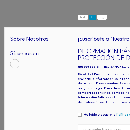
Ant.
01
Sig.
Sobre Nosotros
¡Suscríbete a Nuestro 
INFORMACIÓN BÁS
Síguenos en:
PROTECCIÓN DE 
Responsable
: TINEO SANCHEZ, A
Finalidad
: Responder las consulta
enviarle la información solicitada
del usuario;
Destinatarios
: Solo s
obligación legal;
Derechos
: Acced
como otros derechos, como se indi
Información Adicional
: Puede con
de Protección de Datos en nuestr
He leído y acepto la
Política