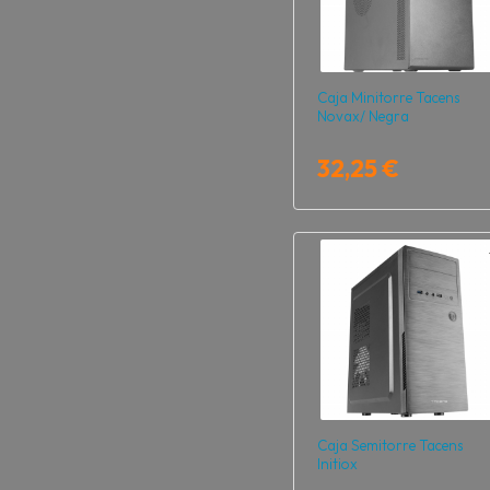
Caja Minitorre Tacens
Novax/ Negra
32,25 €
Caja Semitorre Tacens
Initiox