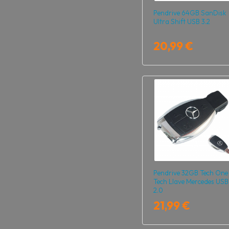
Pendrive 64GB SanDisk
Ultra Shift USB 3.2
20,99 €
Pendrive 32GB Tech One
Tech Llave Mercedes USB
2.0
21,99 €