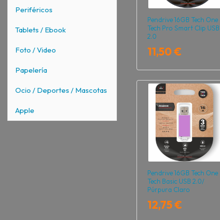
Periféricos
Pendrive 16GB Tech One
Tech Pro Smart Clip USB
Tablets / Ebook
2.0
11,50 €
Foto / Video
Papelería
Ocio / Deportes / Mascotas
Apple
Pendrive 16GB Tech One
Tech Basic USB 2.0/
Púrpura Claro
12,75 €