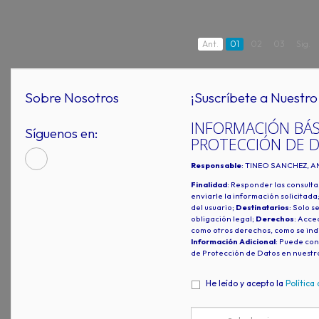
Ant.
01
02
03
Sig.
Sobre Nosotros
¡Suscríbete a Nuestro 
INFORMACIÓN BÁS
Síguenos en:
PROTECCIÓN DE 
Responsable
: TINEO SANCHEZ, A
Finalidad
: Responder las consulta
enviarle la información solicitada
del usuario;
Destinatarios
: Solo s
obligación legal;
Derechos
: Acced
como otros derechos, como se indi
Información Adicional
: Puede con
de Protección de Datos en nuestr
He leído y acepto la
Política