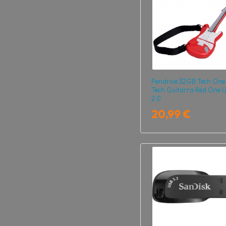
Pendrive 32GB Tech One
Tech Guitarra Red One 
2.0
20,99 €