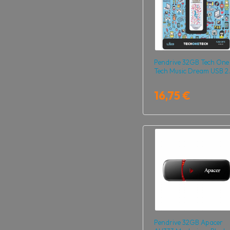
Pendrive 32GB Tech One
Tech Music Dream USB 2
16,75 €
Pendrive 32GB Apacer