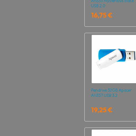
AH333 Mysterious Black
USB 2.0
16,75 €
Pendrive 32GB Apacer
AH357 USB 3.2
19,25 €