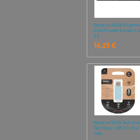
Pendrive 64GB Kingston
DataTraveler Exodia S 
3.2
16,25 €
Pendrive 32GB Tech One
Tech Basic USB 2.0/ Azul
Cielo