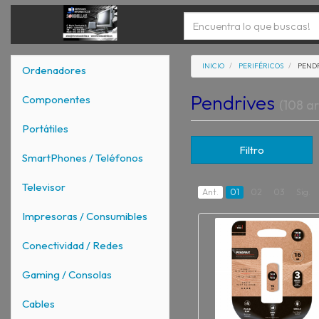
INICIO
PERIFÉRICOS
PEND
Ordenadores
Pendrives
Componentes
(108 ar
Portátiles
Filtro
SmartPhones / Teléfonos
Televisor
Ant.
01
02
03
Sig.
Impresoras / Consumibles
Conectividad / Redes
Gaming / Consolas
Cables