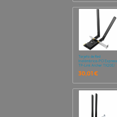
Tarjeta de Red
Inalámbrica-PCI Express
TP-Link Archer TX20E/
1800Mbps/ 2.4/5GHz
30,01 €