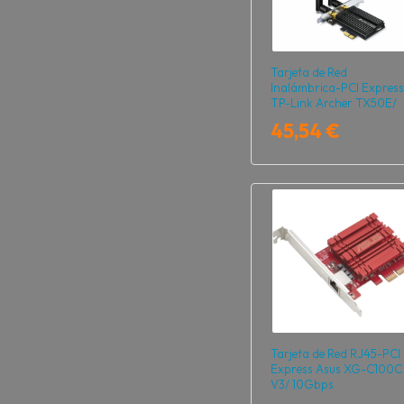
Tarjeta de Red
Inalámbrica-PCI Express
TP-Link Archer TX50E/
3000Mbps/ 2.4/5GHz
45,54 €
Tarjeta de Red RJ45-PCI
Express Asus XG-C100C
V3/ 10Gbps