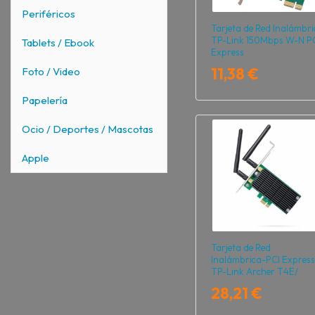
Periféricos
Tarjeta de Red Inalámbri
TP-Link 150Mbps W-N P
Tablets / Ebook
Express
11,38 €
Foto / Video
Papelería
Ocio / Deportes / Mascotas
Apple
Tarjeta de Red
Inalámbrica-PCI Express
TP-Link Archer T4E/
1200Mbps/ 2.4/5GHz
28,21 €