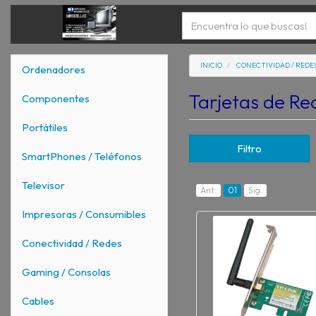
INICIO
CONECTIVIDAD / REDE
Ordenadores
Tarjetas de R
Componentes
Portátiles
Filtro
SmartPhones / Teléfonos
Televisor
Ant.
01
Sig.
Impresoras / Consumibles
Conectividad / Redes
Gaming / Consolas
Cables