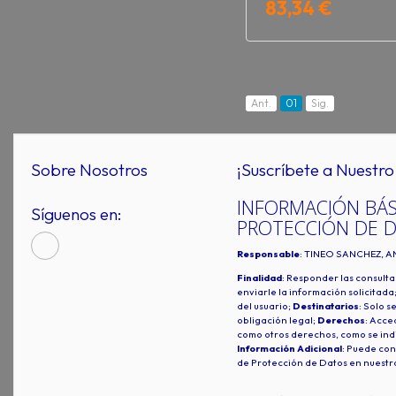
83,34 €
Ant.
01
Sig.
Sobre Nosotros
¡Suscríbete a Nuestro 
INFORMACIÓN BÁS
Síguenos en:
PROTECCIÓN DE 
Responsable
: TINEO SANCHEZ, A
Finalidad
: Responder las consulta
enviarle la información solicitada
del usuario;
Destinatarios
: Solo s
obligación legal;
Derechos
: Acced
como otros derechos, como se indi
Información Adicional
: Puede con
de Protección de Datos en nuestr