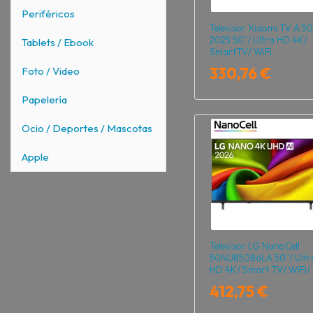
Periféricos
Televisor Xiaomi TV A 50
2025 50"/ Ultra HD 4K/
Tablets / Ebook
SmartTV/ WiFi
330,76 €
Foto / Video
Papelería
Ocio / Deportes / Mascotas
Apple
Televisor LG NanoCell
50NU850B6LA 50"/ Ultr
HD 4K/ Smart TV/ WiFi/
Negro
412,75 €