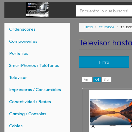
INICIO
TELEVISOR
TELEVI
Ordenadores
Televisor hast
Componentes
Portátiles
Filtro
SmartPhones / Teléfonos
Televisor
Ant.
01
Sig.
Impresoras / Consumibles
Conectividad / Redes
Gaming / Consolas
Cables