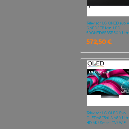
Televisor LG QNED evo A
QNED8EB Mini LED
50QNED8EB3F 50"/ Ultr
HD 4K/ Smart TV/ WiFi
572,50 €
Televisor LG OLED Evo
OLED48C54LA 48"/ Ultr
HD 4K/ Smart TV/ WiFi