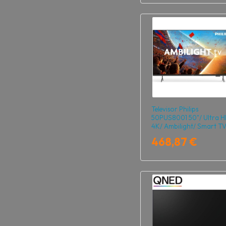
Televisor Philips
50PUS8001 50"/ Ultra 
4K/ Ambilight/ Smart TV
WiFi
468,87 €