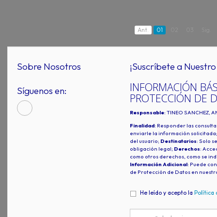
Ant.
01
02
03
Sig.
Sobre Nosotros
¡Suscríbete a Nuestro 
INFORMACIÓN BÁS
Síguenos en:
PROTECCIÓN DE 
Responsable
: TINEO SANCHEZ, A
Finalidad
: Responder las consulta
enviarle la información solicitada
del usuario;
Destinatarios
: Solo s
obligación legal;
Derechos
: Acced
como otros derechos, como se indi
Información Adicional
: Puede con
de Protección de Datos en nuestr
He leído y acepto la
Política