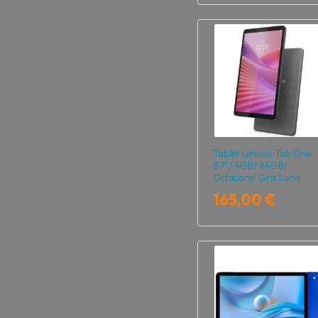
Tablet Lenovo Tab One
8.7"/ 4GB/ 64GB/
Octacore/ Gris Luna
165,00 €