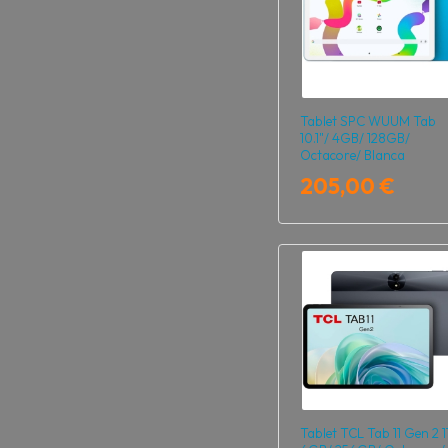
Tablet SPC WUUM Tab
10.1"/ 4GB/ 128GB/
Octacore/ Blanca
205,00 €
Tablet TCL Tab 11 Gen 2 1