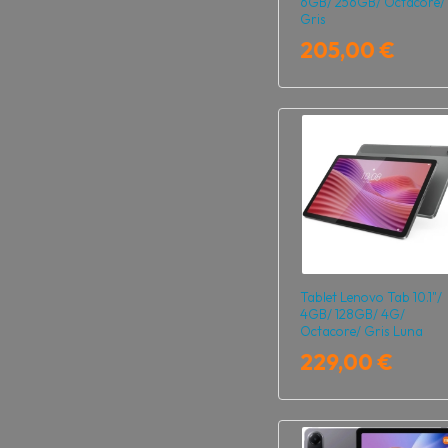
6GB/ 256GB/ Octacore/
Gris
205,00 €
Tablet Lenovo Tab 10.1"/
4GB/ 128GB/ 4G/
Octacore/ Gris Luna
229,00 €