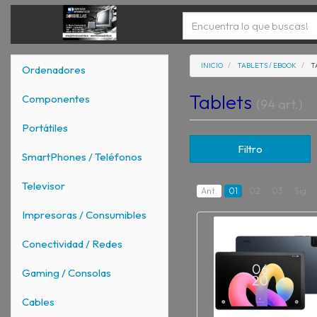
INICIO
TABLETS / EBOOK
T
Ordenadores
Tablets
Componentes
(94 art.)
Portátiles
Filtro
SmartPhones / Teléfonos
Televisor
Ant.
01
02
03
Sig.
Impresoras / Consumibles
Conectividad / Redes
Gaming / Consolas
Cables