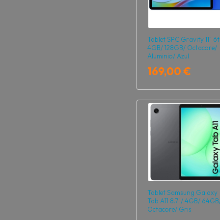
Tablet SPC Gravity 11" 6t
4GB/ 128GB/ Octacore/
Aluminio/ Azul
169,00 €
Tablet Samsung Galaxy
Tab A11 8.7"/ 4GB/ 64GB
Octacore/ Gris