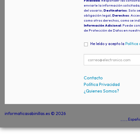
Finalidad
: Responder las consulta
enviarle la información solicitada
del usuario;
Destinatarios
: Solo s
obligación legal;
Derechos
: Acced
como otros derechos, como se indi
Información Adicional
: Puede con
de Protección de Datos en nuestr
He leído y acepto la
Política
Contacto
Política Privacidad
¿Quienes Somos?
informaticasabinillas.es © 2026
, , , , Espa