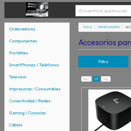
INICIO
ORDENADORES
ACC
Ordenadores
Accesorios pa
Componentes
Portátiles
Filtro
SmartPhones / Teléfonos
Televisor
Ant.
01
Sig.
Impresoras / Consumibles
Conectividad / Redes
Gaming / Consolas
Cables