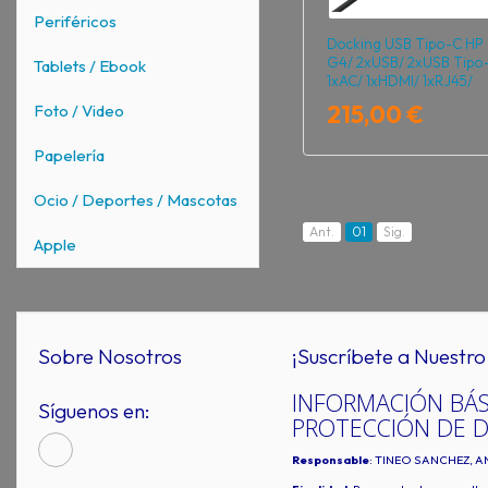
Periféricos
Docking USB Tipo-C HP
G4/ 2xUSB/ 2xUSB Tipo
Tablets / Ebook
1xAC/ 1xHDMI/ 1xRJ45/
2xDisplayPort/
215,00 €
Foto / Video
1xThunderbolt/ 2xUSB P
1xUSB Tipo-C PD/
Papelería
2xTarjetas NIC/ Negro
Ocio / Deportes / Mascotas
Ant.
01
Sig.
Apple
Sobre Nosotros
¡Suscríbete a Nuestro 
INFORMACIÓN BÁS
Síguenos en:
PROTECCIÓN DE 
Responsable
: TINEO SANCHEZ, A