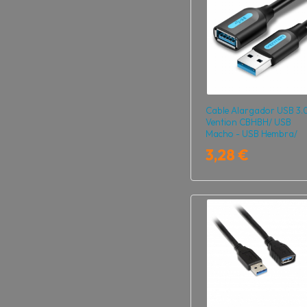
Cable Alargador USB 3.
Vention CBHBH/ USB
Macho - USB Hembra/
5Gbps/ 2m/ Negro
3,28 €