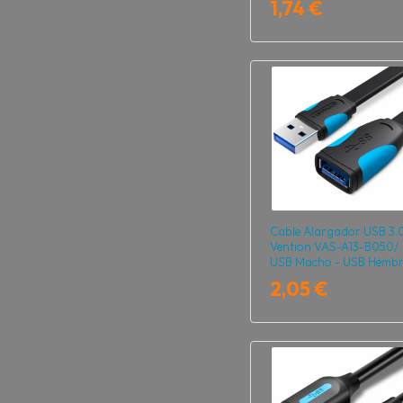
1,74 €
Cable Alargador USB 3.
Vention VAS-A13-B050/
USB Macho - USB Hembr
5Gbps/ 50cm/ Negro y A
2,05 €