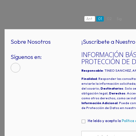
Ant.
01
02
Sig.
Sobre Nosotros
¡Suscríbete a Nuestro 
INFORMACIÓN BÁS
Síguenos en:
PROTECCIÓN DE 
Responsable
: TINEO SANCHEZ, A
Finalidad
: Responder las consulta
enviarle la información solicitada
del usuario;
Destinatarios
: Solo s
obligación legal;
Derechos
: Acced
como otros derechos, como se indi
Información Adicional
: Puede con
de Protección de Datos en nuestr
He leído y acepto la
Política