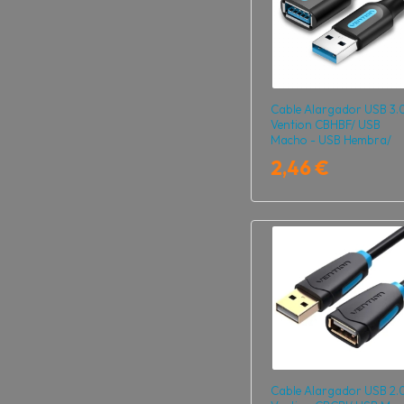
Cable Alargador USB 3.
Vention CBHBF/ USB
Macho - USB Hembra/
5Gbps/ 1m/ Negro
2,46 €
Cable Alargador USB 2.