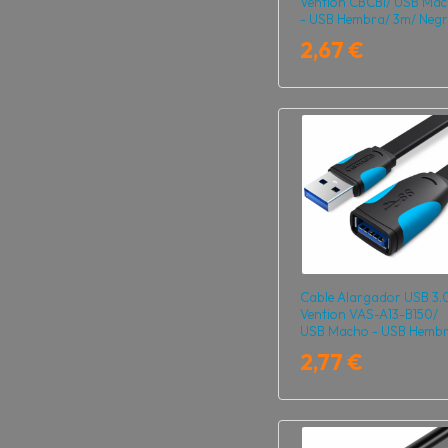
Vention CBCBI/ USB Ma
- USB Hembra/ 3m/ Neg
2,67 €
Cable Alargador USB 3.
Vention VAS-A13-B150/
USB Macho - USB Hembr
5Gbps/ 1.5m/ Negro y Az
2,77 €