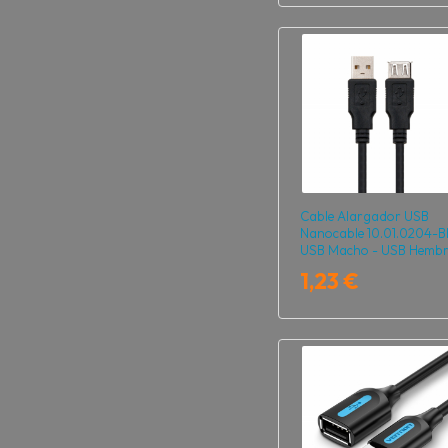
Cable Alargador USB
Nanocable 10.01.0204-B
USB Macho - USB Hembr
3m/ Negro
1,23 €