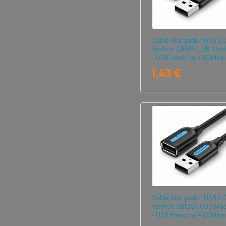
Cable Alargador USB 2.
Vention CBIBF/ USB Mac
- USB Hembra/ 480Mbp
1m/ Negro
1,43 €
Cable Alargador USB 2.
Vention CBIBG/ USB Ma
- USB Hembra/ 480Mbp
1.5m/ Negro