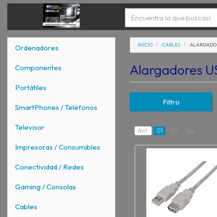
INICIO
CABLES
ALARGADOR
Ordenadores
Alargadores 
Componentes
Portátiles
Filtro
SmartPhones / Teléfonos
Televisor
Ant.
01
02
Sig.
Impresoras / Consumibles
Conectividad / Redes
Gaming / Consolas
Cables