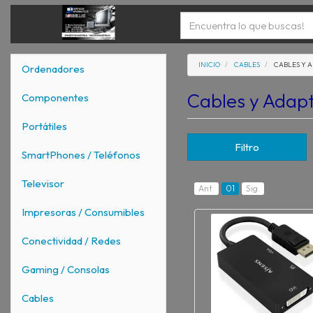
INICIO
CABLES
CABLES Y 
Ordenadores
Cables y Adap
Componentes
Portátiles
Filtro
SmartPhones / Teléfonos
Televisor
Ant.
01
Sig.
Impresoras / Consumibles
Conectividad / Redes
Gaming / Consolas
Cables