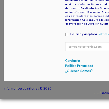
Finalidad
: Responder las consulta
enviarle la información solicitada
del usuario;
Destinatarios
: Solo s
obligación legal;
Derechos
: Acced
como otros derechos, como se indi
Información Adicional
: Puede con
de Protección de Datos en nuestr
He leído y acepto la
Política
Contacto
Política Privacidad
¿Quienes Somos?
informaticasabinillas.es © 2026
, , , , Espa