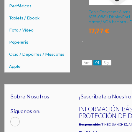
Periféricos
Cable Conversor Aisens
A125-0861/ DisplayPort
Tablets / Ebook
Macho/ VGA Hembra - D
Hembra - HDMI 4K
17,77 €
Foto / Video
Hembra/ 15cm/ Negro
Papelería
Ocio / Deportes / Mascotas
Ant.
01
Sig.
Apple
Sobre Nosotros
¡Suscríbete a Nuestro 
INFORMACIÓN BÁS
Síguenos en:
PROTECCIÓN DE 
Responsable
: TINEO SANCHEZ, A