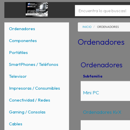
INICIO
ORDENADORES
Ordenadores
Ordenadores
Componentes
Portátiles
Ordenadores
SmartPhones / Teléfonos
Televisor
Subfamilia
Impresoras / Consumibles
Mini PC
Conectividad / Redes
Ordenadores KvX
Gaming / Consolas
Cables