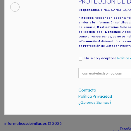
PROTECCIÓN DE 
Responsable
: TINEO SANCHEZ, A
Finalidad
: Responder las consulta
enviarle la información solicitada
del usuario;
Destinatarios
: Solo s
obligación legal;
Derechos
: Acced
como otros derechos, como se indi
Información Adicional
: Puede con
de Protección de Datos en nuestr
He leído y acepto la
Política
Contacto
Política Privacidad
¿Quienes Somos?
informaticasabinillas.es © 2026
, , , , Espa