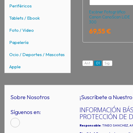
Periféricos
Escáner Fotográfico
Canon CanoScan LiDE
Tablets / Ebook
300
69,55 €
Foto / Video
Papelería
Ocio / Deportes / Mascotas
Ant.
01
Sig.
Apple
Sobre Nosotros
¡Suscríbete a Nuestro 
INFORMACIÓN BÁS
Síguenos en:
PROTECCIÓN DE 
Responsable
: TINEO SANCHEZ, A