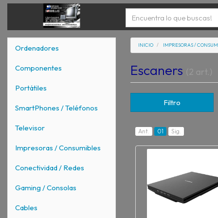
INICIO
IMPRESORAS / CONSUM
Ordenadores
Escaners
Componentes
(2 art.)
Portátiles
Filtro
SmartPhones / Teléfonos
Televisor
Ant.
01
Sig.
Impresoras / Consumibles
Conectividad / Redes
Gaming / Consolas
Cables