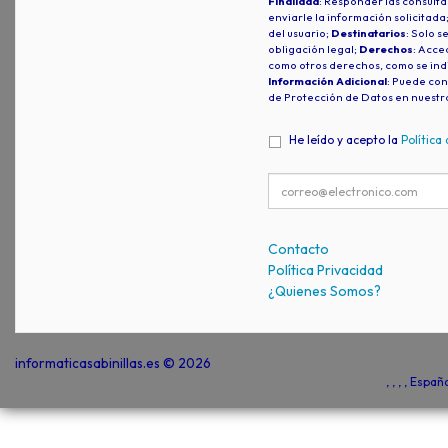
Finalidad
: Responder las consulta
enviarle la información solicitada
del usuario;
Destinatarios
: Solo s
obligación legal;
Derechos
: Acced
como otros derechos, como se indi
Información Adicional
: Puede con
de Protección de Datos en nuestr
He leído y acepto la
Política
Contacto
Política Privacidad
¿Quienes Somos?
informaticasabinillas.es © 2026
, , , , Espa