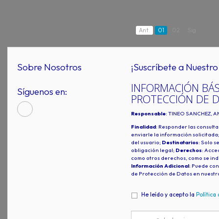
Ant.
01
02
Sig.
Sobre Nosotros
¡Suscríbete a Nuestro 
INFORMACIÓN BÁS
Síguenos en:
PROTECCIÓN DE 
Responsable
: TINEO SANCHEZ, A
Finalidad
: Responder las consulta
enviarle la información solicitada
del usuario;
Destinatarios
: Solo s
obligación legal;
Derechos
: Acced
como otros derechos, como se indi
Información Adicional
: Puede con
de Protección de Datos en nuestr
He leído y acepto la
Política