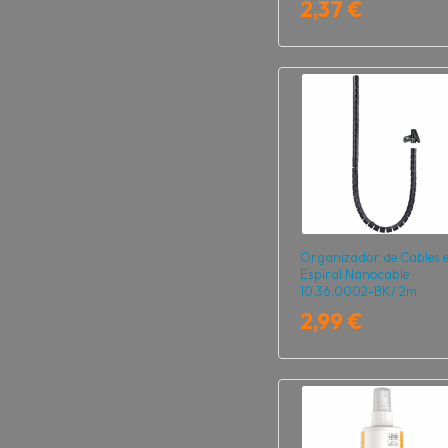
2,37 €
Organizador de Cables 
Espiral Nanocable
10.36.0002-BK/ 2m
2,99 €