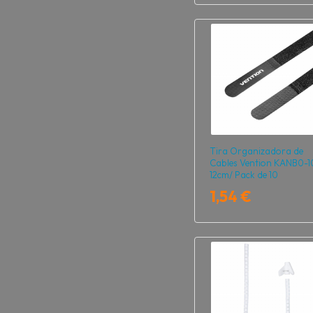
Tira Organizadora de
Cables Vention KANB0-1
12cm/ Pack de 10
1,54 €