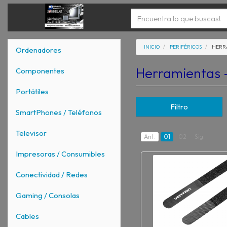
INICIO
PERIFÉRICOS
HERRA
Ordenadores
Herramientas 
Componentes
Portátiles
Filtro
SmartPhones / Teléfonos
Televisor
Ant.
01
02
Sig.
Impresoras / Consumibles
Conectividad / Redes
Gaming / Consolas
Cables