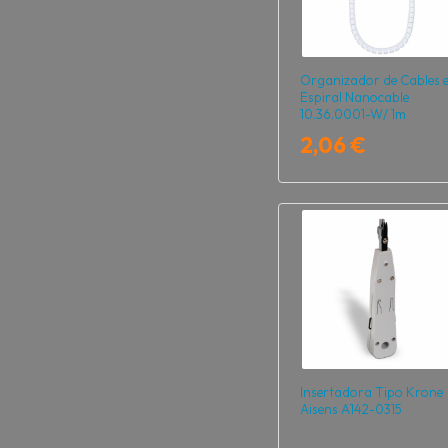
Organizador de Cables 
Espiral Nanocable
10.36.0001-W/ 1m
2,06 €
Insertadora Tipo Krone
Aisens A142-0315