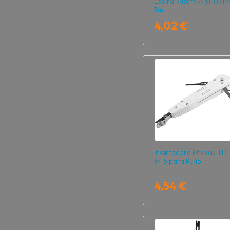
Espiral Aisens A151-0919
3m
4,02 €
Insertadora Phasak TD
6415 para RJ45
4,54 €