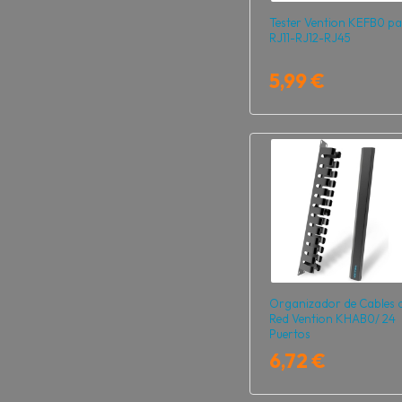
Tester Vention KEFB0 p
RJ11-RJ12-RJ45
5,99 €
Organizador de Cables 
Red Vention KHAB0/ 24
Puertos
6,72 €