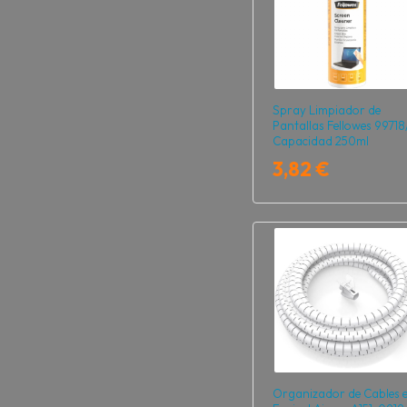
Spray Limpiador de
Pantallas Fellowes 99718
Capacidad 250ml
3,82 €
Organizador de Cables 