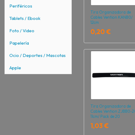
Periféricos
Tira Organizadora de
Cables Vention KANB0/
Tablets / Ebook
12cm
0,20 €
Foto / Video
Papelería
Ocio / Deportes / Mascotas
Apple
Tira Organizadora de
Cables Vention ZJBB0-2
11cm/ Pack de 20
1,03 €