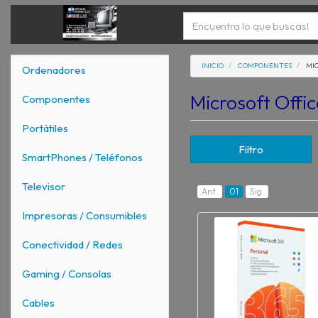
INICIO
COMPONENTES
MI
Ordenadores
Microsoft Offi
Componentes
Portátiles
Filtro
SmartPhones / Teléfonos
Televisor
Ant.
01
Sig.
Impresoras / Consumibles
Conectividad / Redes
Gaming / Consolas
Cables