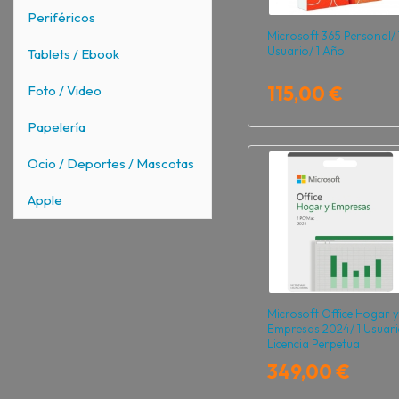
Periféricos
Microsoft 365 Personal/ 
Usuario/ 1 Año
Tablets / Ebook
115,00 €
Foto / Video
Papelería
Ocio / Deportes / Mascotas
Apple
Microsoft Office Hogar y
Empresas 2024/ 1 Usuari
Licencia Perpetua
349,00 €