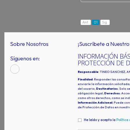
Ant.
01
Sig.
Sobre Nosotros
¡Suscríbete a Nuestro 
INFORMACIÓN BÁS
Síguenos en:
PROTECCIÓN DE 
Responsable
: TINEO SANCHEZ, A
Finalidad
: Responder las consulta
enviarle la información solicitada
del usuario;
Destinatarios
: Solo s
obligación legal;
Derechos
: Acced
como otros derechos, como se indi
Información Adicional
: Puede con
de Protección de Datos en nuestr
He leído y acepto la
Política