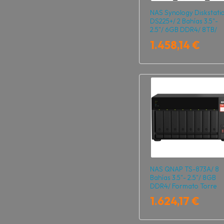
NAS Synology Diskstati
DS225+/ 2 Bahías 3.5"-
2.5"/ 6GB DDR4/ 8TB/
Formato Torre
1.458,14 €
NAS QNAP TS-873A/ 8
Bahías 3.5"- 2.5"/ 8GB
DDR4/ Formato Torre
1.624,17 €