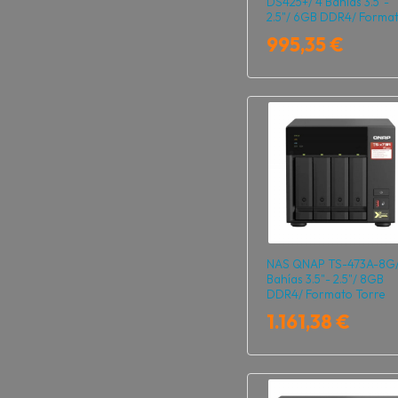
DS425+/ 4 Bahías 3.5"-
2.5"/ 6GB DDR4/ Forma
Torre
995,35 €
NAS QNAP TS-473A-8G/
Bahías 3.5"- 2.5"/ 8GB
DDR4/ Formato Torre
1.161,38 €