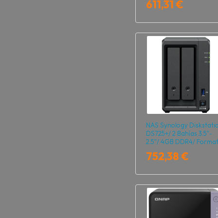
611,31 €
NAS Synology Diskstati
DS725+/ 2 Bahías 3.5"-
2.5"/ 4GB DDR4/ Forma
Torre
752,38 €