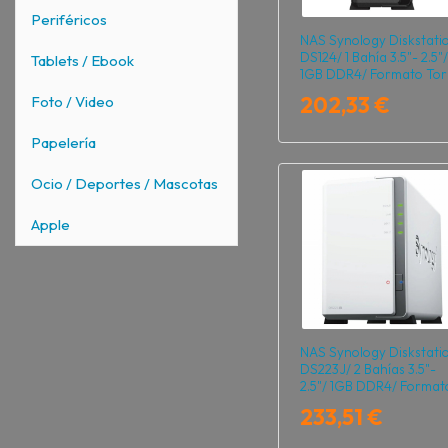
Periféricos
NAS Synology Diskstati
DS124/ 1 Bahía 3.5"- 2.5"/
Tablets / Ebook
1GB DDR4/ Formato Tor
202,33 €
Foto / Video
Papelería
Ocio / Deportes / Mascotas
Apple
NAS Synology Diskstati
DS223J/ 2 Bahías 3.5"-
2.5"/ 1GB DDR4/ Format
Torre
233,51 €