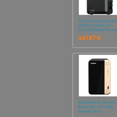
NAS Synology Diskstati
DS225+/ 2 Bahías 3.5"-
2.5"/ 2GB DDR4/ Forma
Torre
461,87 €
NAS QNAP TS-264-8G/ 
Bahías 3.5"- 2.5"/ 8GB/
Formato Torre