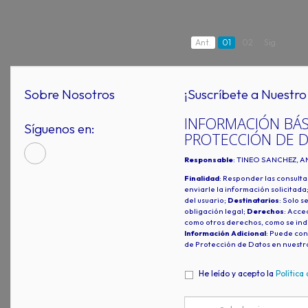
Ant.
01
02
Sig.
Sobre Nosotros
¡Suscríbete a Nuestro 
INFORMACIÓN BÁS
Síguenos en:
PROTECCIÓN DE 
Responsable
: TINEO SANCHEZ, A
Finalidad
: Responder las consulta
enviarle la información solicitada
del usuario;
Destinatarios
: Solo s
obligación legal;
Derechos
: Acced
como otros derechos, como se indi
Información Adicional
: Puede con
de Protección de Datos en nuestr
He leído y acepto la
Política