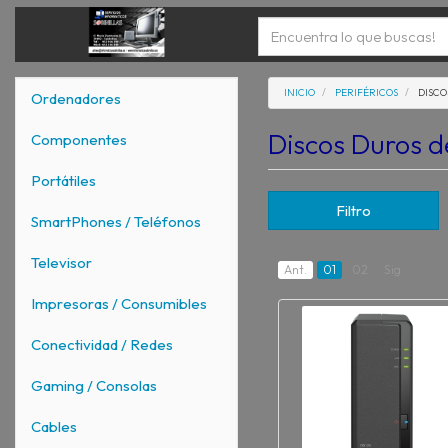
INICIO
PERIFÉRICOS
DISCO
Ordenadores
Discos Duros d
Componentes
Portátiles
Filtro
SmartPhones / Teléfonos
Televisor
Ant.
01
02
Sig.
Impresoras / Consumibles
Conectividad / Redes
Gaming / Consolas
Cables