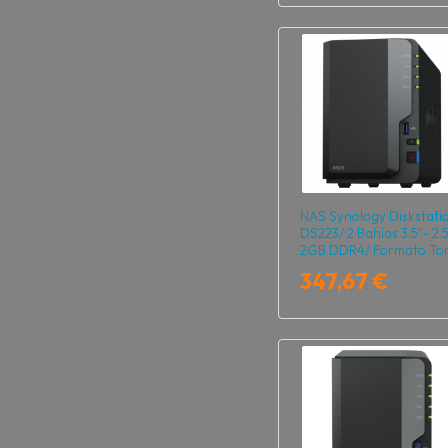
NAS Synology Diskstati
DS223/ 2 Bahías 3.5"- 2.5
2GB DDR4/ Formato Tor
347,67 €