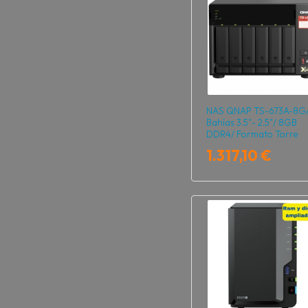
NAS QNAP TS-673A-8G/
Bahías 3.5"- 2.5"/ 8GB
DDR4/ Formato Torre
1.317,10 €