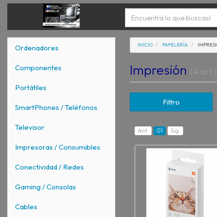
INICIO
PAPELERÍA
IMPRES
Ordenadores
Impresión
Componentes
(4 art.)
Portátiles
Filtro
SmartPhones / Teléfonos
Televisor
Ant.
01
Sig.
Impresoras / Consumibles
Conectividad / Redes
Gaming / Consolas
Cables