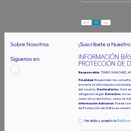
Ant.
01
Sig.
Sobre Nosotros
¡Suscríbete a Nuestro 
INFORMACIÓN BÁS
Síguenos en:
PROTECCIÓN DE 
Responsable
: TINEO SANCHEZ, A
Finalidad
: Responder las consulta
enviarle la información solicitada
del usuario;
Destinatarios
: Solo s
obligación legal;
Derechos
: Acced
como otros derechos, como se indi
Información Adicional
: Puede con
de Protección de Datos en nuestr
He leído y acepto la
Política