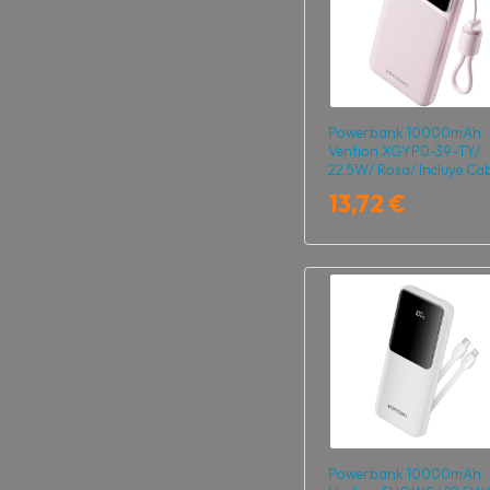
Powerbank 10000mAh
Vention XGYP0-39-TY/
22.5W/ Rosa/ Incluye Cab
USB Tipo-C
13,72 €
Powerbank 10000mAh