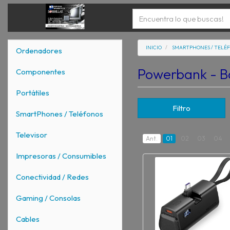
INICIO
SMARTPHONES / TELÉ
Ordenadores
Powerbank - B
Componentes
Portátiles
Filtro
SmartPhones / Teléfonos
Televisor
Ant.
01
02
03
04
Impresoras / Consumibles
Conectividad / Redes
Gaming / Consolas
Cables