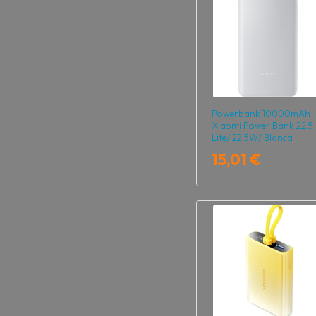
Powerbank 10000mAh
Xiaomi Power Bank 22.5
Lite/ 22.5W/ Blanca
15,01 €