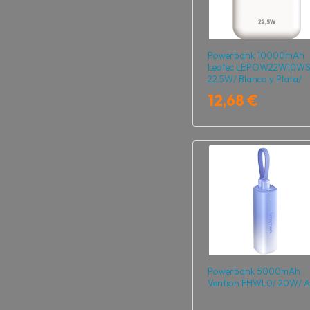
Powerbank 10000mAh
Leotec LEPOW22W10WS
22.5W/ Blanco y Plata/
Incluye Cable USB Tipo-
12,68 €
Powerbank 5000mAh
Vention FHWL0/ 20W/ A