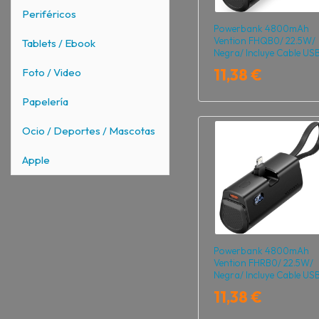
Periféricos
Powerbank 4800mAh
Vention FHQB0/ 22.5W/
Tablets / Ebook
Negra/ Incluye Cable US
Tipo-C y Lightning
11,38 €
Foto / Video
Papelería
Ocio / Deportes / Mascotas
Apple
Powerbank 4800mAh
Vention FHRB0/ 22.5W/
Negra/ Incluye Cable US
Tipo-C y Lightning
11,38 €