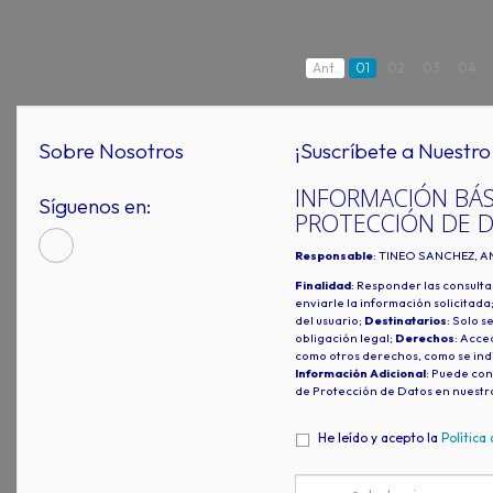
Ant.
01
02
03
04
Sobre Nosotros
¡Suscríbete a Nuestro 
INFORMACIÓN BÁS
Síguenos en:
PROTECCIÓN DE 
Responsable
: TINEO SANCHEZ, A
Finalidad
: Responder las consulta
enviarle la información solicitada
del usuario;
Destinatarios
: Solo s
obligación legal;
Derechos
: Acced
como otros derechos, como se indi
Información Adicional
: Puede con
de Protección de Datos en nuestr
He leído y acepto la
Política