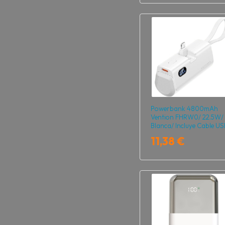
Powerbank 4800mAh
Vention FHRW0/ 22.5W/
Blanca/ Incluye Cable US
Tipo-C y Lightning
11,38 €