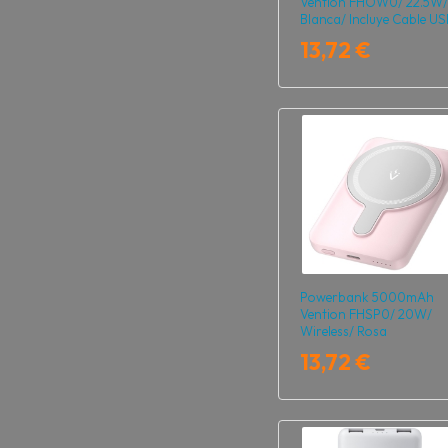
Vention FHOW0/ 22.5W/
Blanca/ Incluye Cable US
Tipo-C y Lightning
13,72 €
Powerbank 5000mAh
Vention FHSP0/ 20W/
Wireless/ Rosa
13,72 €