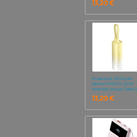
13,20 €
Powerbank 5000mAh
Vention FHWY0/ 20W/
Amarilla/ Incluye Cable 
Tipo-C y Lightning
13,20 €