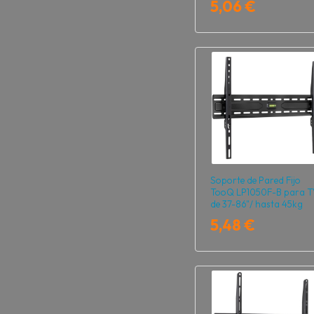
5,06 €
Soporte de Pared Fijo
TooQ LP1050F-B para T
de 37-86"/ hasta 45kg
5,48 €