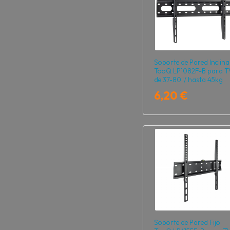
Soporte de Pared Inclina
TooQ LP1082F-B para T
de 37-80"/ hasta 45kg
6,20 €
Soporte de Pared Fijo