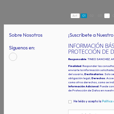
Ant.
01
02
03
...
0
Sobre Nosotros
¡Suscríbete a Nuestro 
INFORMACIÓN BÁS
Síguenos en:
PROTECCIÓN DE 
Responsable
: TINEO SANCHEZ, A
Finalidad
: Responder las consulta
enviarle la información solicitada
del usuario;
Destinatarios
: Solo s
obligación legal;
Derechos
: Acced
como otros derechos, como se indi
Información Adicional
: Puede con
de Protección de Datos en nuestr
He leído y acepto la
Política