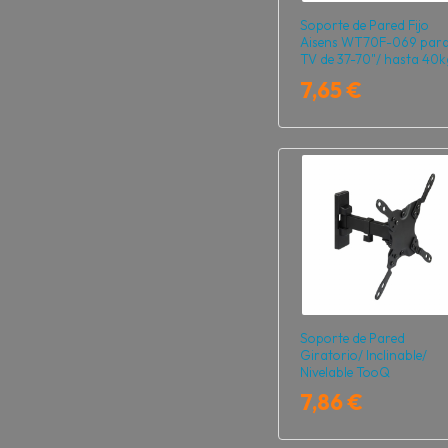
Soporte de Pared Fijo
Aisens WT70F-069 par
TV de 37-70"/ hasta 40k
7,65 €
Soporte de Pared
Giratorio/ Inclinable/
Nivelable TooQ
LP2042TNL-B para TV d
7,86 €
13-42"/ hasta 20kg