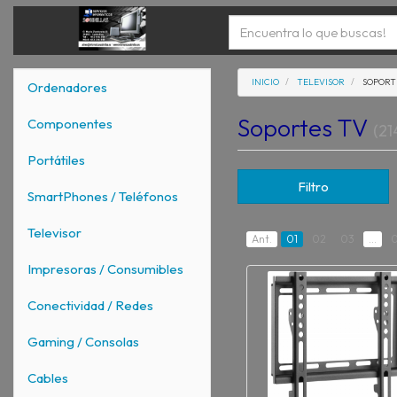
INICIO
TELEVISOR
SOPORT
Ordenadores
Soportes TV
Componentes
(21
Portátiles
Filtro
SmartPhones / Teléfonos
Televisor
Ant.
01
02
03
...
0
Impresoras / Consumibles
Conectividad / Redes
Gaming / Consolas
Cables