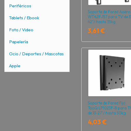
Periféricos
Soporte de Pared Aisens
WT42F-157 para TV de 3
Tablets / Ebook
42"/ hasta 35kg
3,61 €
Foto / Video
Papelería
Ocio / Deportes / Mascotas
Apple
Soporte de Pared Fijo
TooQ LP1023F-B para T
de 13-27"/ hasta 30kg
4,03 €