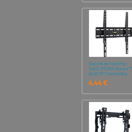
Soporte de Pared Fijo
TooQ LP1030F-B para T
de 32-75"/ hasta 45kg
4,44 €