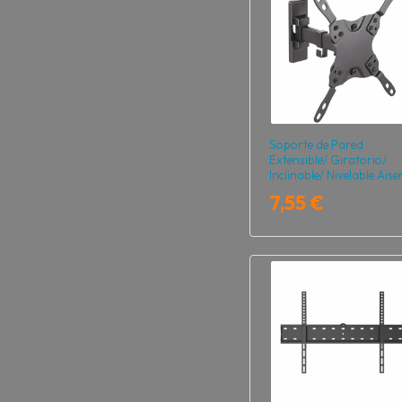
Soporte de Pared
Extensible/ Giratorio/
Inclinable/ Nivelable Aise
WT42TSLE-009 para T
7,55 €
de 13-42"/ hasta 20kg