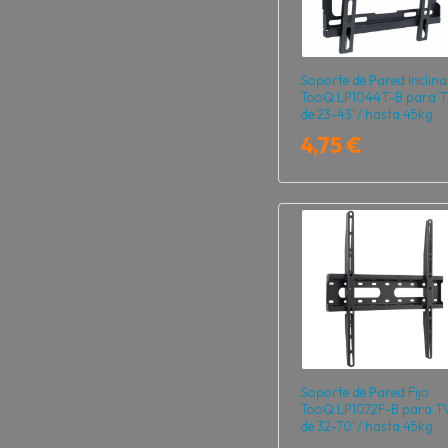
Soporte de Pared Inclina
TooQ LP1044T-B para 
de 23-43"/ hasta 45kg
4,75 €
Soporte de Pared Fijo
TooQ LP1072F-B para T
de 32-70"/ hasta 45kg