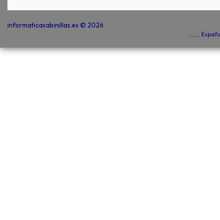
informaticasabinillas.es © 2026
, , , , Espa