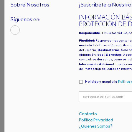
Sobre Nosotros
¡Suscríbete a Nuestro 
INFORMACIÓN BÁS
Síguenos en:
PROTECCIÓN DE 
Responsable
: TINEO SANCHEZ, A
Finalidad
: Responder las consulta
enviarle la información solicitada
del usuario;
Destinatarios
: Solo s
obligación legal;
Derechos
: Acced
como otros derechos, como se indi
Información Adicional
: Puede con
de Protección de Datos en nuestr
He leído y acepto la
Política
Contacto
Política Privacidad
¿Quienes Somos?