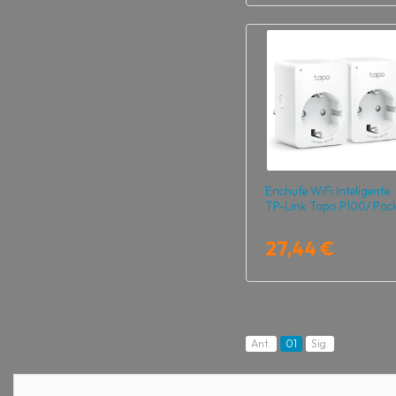
Enchufe WiFi Inteligente
TP-Link Tapo P100/ Pack
27,44 €
Ant.
01
Sig.