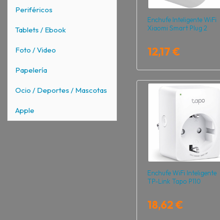
Periféricos
Enchufe Inteligente WiFi
Xiaomi Smart Plug 2
Tablets / Ebook
12,17 €
Foto / Video
Papelería
Ocio / Deportes / Mascotas
Apple
Enchufe WiFi Inteligente
TP-Link Tapo P110
18,62 €