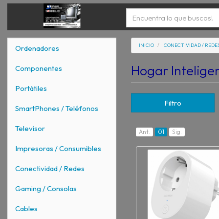
INICIO
CONECTIVIDAD / REDE
Ordenadores
Hogar Intelige
Componentes
Portátiles
Filtro
SmartPhones / Teléfonos
Televisor
Ant.
01
Sig.
Impresoras / Consumibles
Conectividad / Redes
Gaming / Consolas
Cables