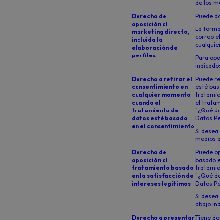
de los m
Derecho de
Puede da
oposición al
La forma 
marketing directo,
correo e
incluida la
cualquie
elaboración de
perfiles
Para opo
indicados
Derecho a retirar el
Puede re
consentimiento en
esté basa
cualquier momento
tratamie
cuando el
el tratam
tratamiento de
"¿Qué da
datos esté basado
Datos Pe
en el consentimiento
Si desea
medios a
Derecho de
Puede op
oposición al
basado e
tratamiento basado
tratamien
en la satisfacción de
"¿Qué da
intereses legítimos
Datos Pe
Si desea
abajo in
Derecho a presentar
Tiene de