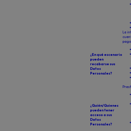
La in
cuent
pago
¿En qué escenario
pueden
recabarse sus
Datos
Personales?
Prest
¿Quién/Quienes
pueden tener
acceso a sus
Datos
Personales?