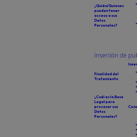
¿Quién/Quienes
pueden tener
acceso a sus
Datos
Personales?
Inserción de pu
Inse
Finalidad del
Tratamiento
¿Cuál es la Base
Legal para
procesar sus
Cons
Datos
Personales?