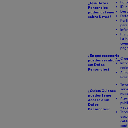
Foto
¿Qué Datos
ID, 
Personales
Desc
podemos tener
Deta
sobre Usted?
Perf
pers
Info
Hist
La i
cuen
pago
¿En qué escenario
Crea
pueden recabarse
Info
sus Datos
rede
Personales?
A tr
Pres
Terc
serv
¿Quién/Quienes
nues
pueden tener
Agen
acceso a sus
publ
Datos
y su
Personales?
Terc
escu
cali
cont