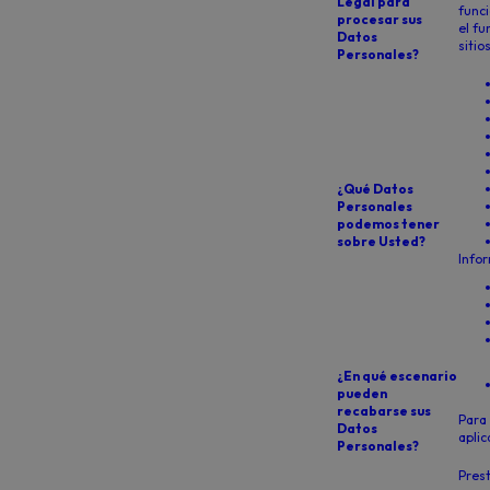
Legal para
funci
procesar sus
el fu
Datos
sitio
Personales?
¿Qué Datos
Personales
podemos tener
sobre Usted?
Infor
¿En qué escenario
pueden
recabarse sus
Para 
Datos
aplic
Personales?
Prest