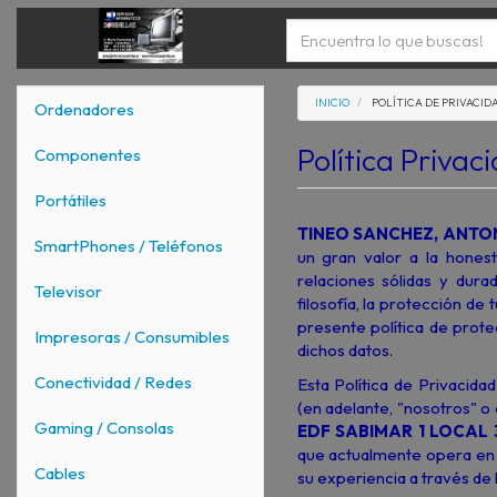
INICIO
POLÍTICA DE PRIVACID
Ordenadores
Política Privac
Componentes
Portátiles
TINEO SANCHEZ, ANTON
SmartPhones / Teléfonos
un gran valor a la honest
relaciones sólidas y dur
Televisor
filosofía, la protección de
presente política de pro
Impresoras / Consumibles
dichos datos.
Conectividad / Redes
Esta Política de Privacida
(en adelante, "nosotros" o
Gaming / Consolas
EDF SABIMAR 1 LOCAL 
que actualmente opera en E
Cables
su experiencia a través de