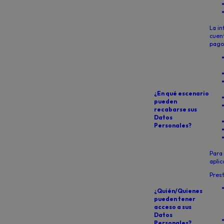
La in
cuent
pago
¿En qué escenario
pueden
recabarse sus
Datos
Personales?
Para 
aplic
Prest
¿Quién/Quienes
pueden tener
acceso a sus
Datos
Personales?