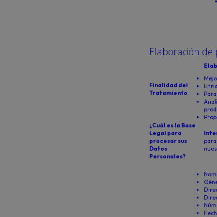
Elaboración de p
Elab
Mejo
Finalidad del
Enri
Tratamiento
Para
Anal
prod
Prop
¿Cuál es la Base
Legal para
Inte
procesar sus
para
Datos
nues
Personales?
Nomb
Géne
Dire
Dire
Núme
Fech