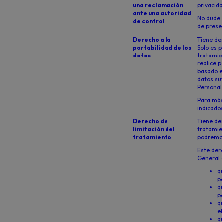
una reclamación
privacid
ante una autoridad
No dude 
de control
de prese
Derecho a la
Tiene der
portabilidad de los
Solo es p
datos
tratamie
realice 
basado e
datos su
Personal
Para más
indicados
Derecho de
Tiene der
limitación del
tratamie
tratamiento
podremos
Este der
General 
q
p
q
p
q
e
q