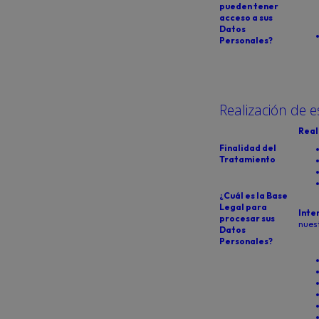
pueden tener
acceso a sus
Datos
Personales?
Realización de e
Real
Finalidad del
Tratamiento
¿Cuál es la Base
Legal para
Inte
procesar sus
nuest
Datos
Personales?