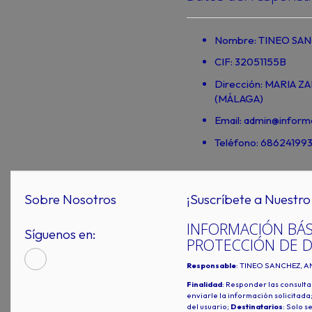
Nombre: TINEO SAN
CIF: 32051155B
Dirección: MARIA Z
(MÁLAGA)
Email: admin@informa
Teléfono: 68624199
Sobre Nosotros
¡Suscríbete a Nuestro 
INFORMACIÓN BÁS
Síguenos en:
PROTECCIÓN DE 
Responsable
: TINEO SANCHEZ, A
Finalidad
: Responder las consulta
enviarle la información solicitada
del usuario;
Destinatarios
: Solo s