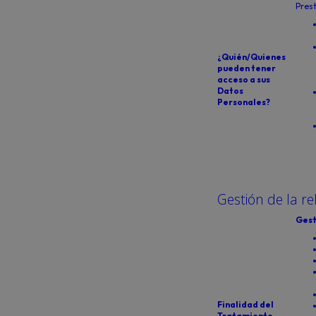
Prest
¿Quién/Quienes
pueden tener
acceso a sus
Datos
Personales?
Gestión de la re
Gest
Finalidad del
Tratamiento