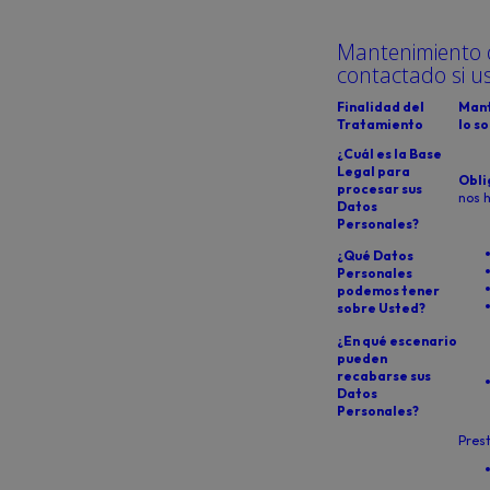
Mantenimiento d
contactado si ust
Finalidad del
Mant
Tratamiento
lo so
¿Cuál es la Base
Legal para
Obli
procesar sus
nos 
Datos
Personales?
¿Qué Datos
Personales
podemos tener
sobre Usted?
¿En qué escenario
pueden
recabarse sus
Datos
Personales?
Prest