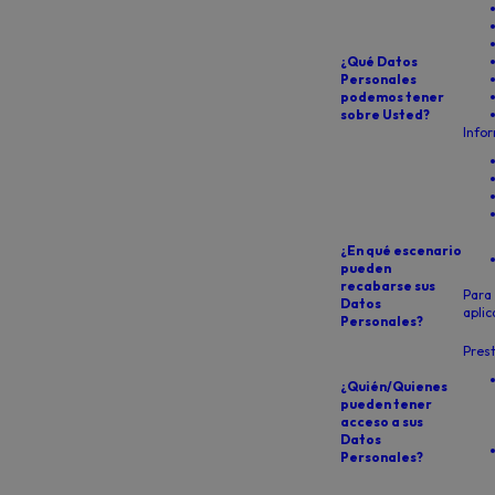
¿Qué Datos
Personales
podemos tener
sobre Usted?
Infor
¿En qué escenario
pueden
recabarse sus
Para 
Datos
aplic
Personales?
Prest
¿Quién/Quienes
pueden tener
acceso a sus
Datos
Personales?