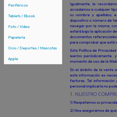
Igualmente, le recordamo
Periféricos
accedamos a cualquier tipo
su nombre y apellidos, e
Tablets / Ebook
dispositivo o número de tar
navegar por la misma, com
Foto / Video
estará bajo la aplicación d
documentos referenciados
Papelería
para comprobar que está c
Ocio / Deportes / Mascotas
Esta Política de Privacida
leerlos periódicamente, 
Apple
momento de uso de la Web
En el ámbito de la venta a
esta información es nece
facturas. Tal información
personal implicaría no pod
1. NUESTRO COMPRO
1) Respetamos su privacida
2) Nos aseguramos de que l