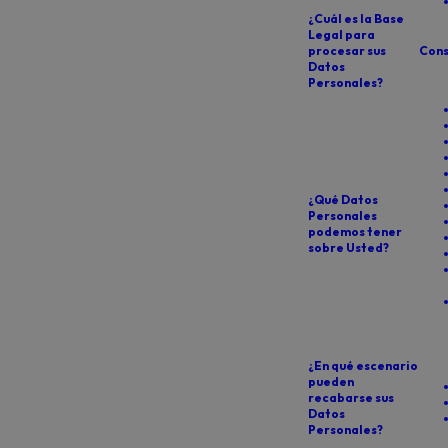
¿Cuál es la Base
Legal para
procesar sus
Cons
Datos
Personales?
¿Qué Datos
Personales
podemos tener
sobre Usted?
¿En qué escenario
pueden
recabarse sus
Datos
Personales?