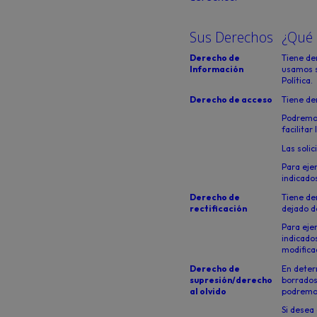
Sus Derechos
¿Qué s
Derecho de
Tiene de
Información
usamos s
Política.
Derecho de acceso
Tiene de
Podremos
facilitar
Las soli
Para eje
indicados
Derecho de
Tiene de
rectificación
dejado d
Para eje
indicados
modificac
Derecho de
En deter
supresión/derecho
borrados
al olvido
podremos
Si desea