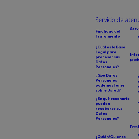
Servicio de aten
Serv
Finalidad del
Tratamiento
¿Cuál es la Base
Legal para
Inte
procesar sus
produ
Datos
Personales?
¿Qué Datos
Personales
podemos tener
sobre Usted?
¿En qué escenario
pueden
recabarse sus
Datos
Personales?
Prest
¿Quién/Quienes