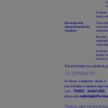
m
i
Si desea
abajo in
Derecho a la
Tiene de
desactivación de
suele es
Cookies
cambiand
Muchas co
web/apli
webs/apl
Si desea 
podrá im
hacerlo 
Para tramitar su solicitud,
13. CONTACTO
Si tiene cualquier duda 
personales o desea ejerce
con
TINEO SANCHEZ,
dirección
admin@informat
Datos del responsa