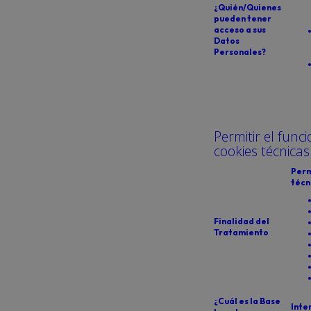
¿Quién/Quienes
pueden tener
acceso a sus
Datos
Personales?
Permitir el func
cookies técnicas
Perm
técn
Finalidad del
Tratamiento
¿Cuál es la Base
Inte