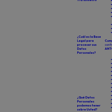
¿Cuál es la Base
Legal para
Cump
procesar sus
contr
Datos
ANT
Personales?
¿Qué Datos
Personales
podemos tener
sobre Usted?