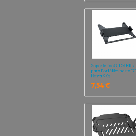
Soporte TooQ TQLH1117
para Portátiles hasta 17.
Hasta 9Kg
7,54 €