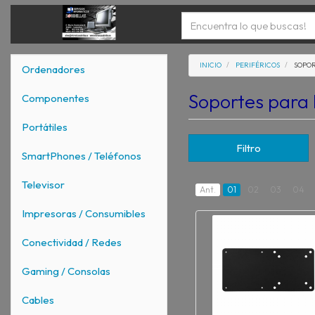
INICIO
PERIFÉRICOS
SOPOR
Ordenadores
Soportes para
Componentes
Portátiles
Filtro
SmartPhones / Teléfonos
Televisor
Ant.
01
02
03
04
Impresoras / Consumibles
Conectividad / Redes
Gaming / Consolas
Cables