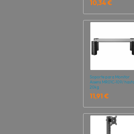
10,34 €
Soporte para Monitor
Aisens MR01C-109/ hast
20kg
11,91 €