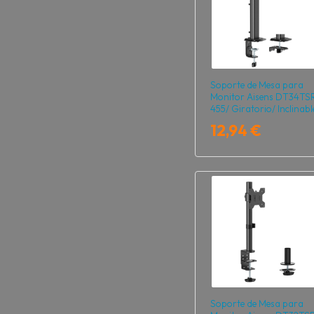
Soporte de Mesa para
Monitor Aisens DT34TS
455/ Giratorio/ Inclinabl
hasta 12kg
12,94 €
Soporte de Mesa para