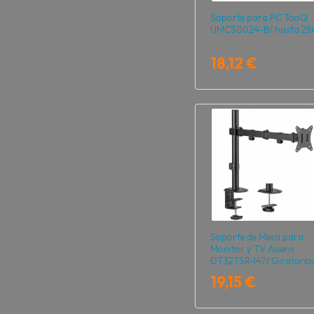
Soporte para PC TooQ
UMCS0024-B/ hasta 25
18,12 €
Soporte de Mesa para
Monitor y TV Aisens
DT32TSR-147/ Giratorio
Inclinable/ hasta 9kg
19,15 €