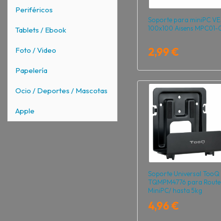
Periféricos
Soporte para miniPC V
100x100 Aisens MPC01-
Tablets / Ebook
2,99 €
Foto / Video
Papelería
Ocio / Deportes / Mascotas
Apple
Soporte Universal TooQ
TQMPM4776 para Route
MiniPC/ hasta 5kg
4,96 €