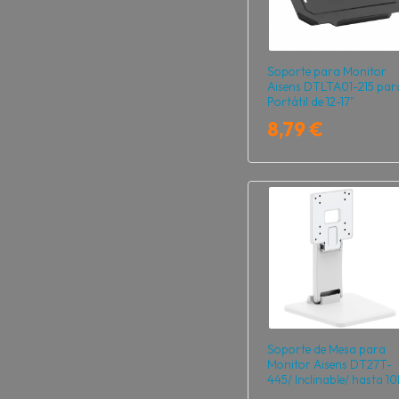
Soporte para Monitor
Aisens DTLTA01-215 par
Portátil de 12-17"
8,79 €
Soporte de Mesa para
Monitor Aisens DT27T-
445/ Inclinable/ hasta 1