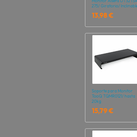
Monitor Aisens DT32TSR
275/ Giratorio/ Inclinabl
hasta 10kg
13,98 €
Soporte para Monitor
TooQ TQMR0121/ hasta
20kg
15,79 €