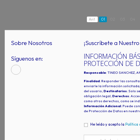
Ant.
01
02
03
04
Sobre Nosotros
¡Suscríbete a Nuestro 
INFORMACIÓN BÁS
Síguenos en:
PROTECCIÓN DE 
Responsable
: TINEO SANCHEZ, A
Finalidad
: Responder las consulta
enviarle la información solicitada
del usuario;
Destinatarios
: Solo s
obligación legal;
Derechos
: Acced
como otros derechos, como se indi
Información Adicional
: Puede con
de Protección de Datos en nuestr
He leído y acepto la
Política