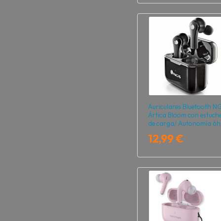
Auriculares Bluetooth N
Ártica Bloom con estuch
de carga/ Autonomía 6h
Negros
12,99 €