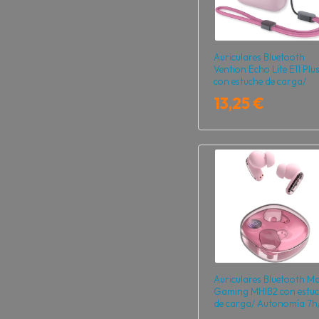
Auriculares Bluetooth
Vention Echo Lite E11 Plu
con estuche de carga/
Autonomía 6h/ Rosas
13,25 €
Auriculares Bluetooth M
Gaming MHIB2 con estuc
de carga/ Autonomía 7h
Rosa