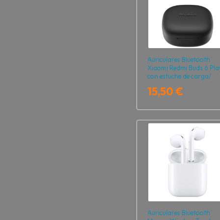
Auriculares Bluetooth
Xiaomi Redmi Buds 6 Pla
con estuche de carga/
Autonomía 7h/ Negros
15,50 €
Auriculares Bluetooth