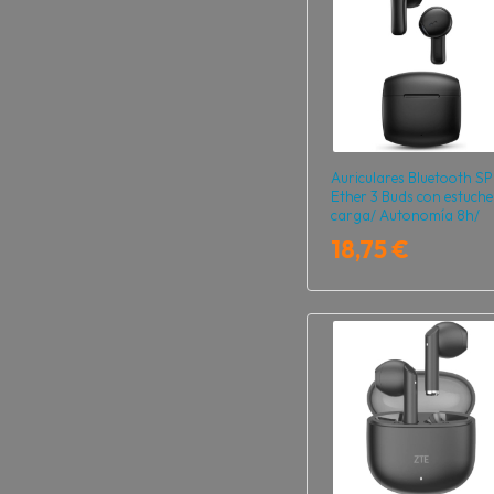
Auriculares Bluetooth S
Ether 3 Buds con estuche
carga/ Autonomía 8h/
Negros
18,75 €