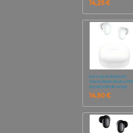
14,25 €
Auriculares Bluetooth
Xiaomi Redmi Buds 6 Pla
con estuche de carga/
Autonomía 7h/ Blancos
14,50 €