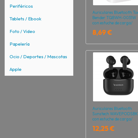
Periféricos
Auriculares Bluetooth T
Bender TQBWH-0031W
Tablets / Ebook
con estuche de carga/
Autonomía 4h/ Blancos
8,69 €
Foto / Video
Papelería
Ocio / Deportes / Mascotas
Apple
Auriculares Bluetooth
Sunstech WAVEPODSBK
con estuche de carga/
Autonomía 4.5h/ Negros
12,25 €