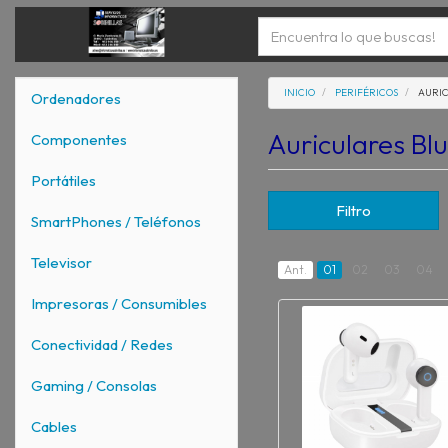
INICIO
PERIFÉRICOS
AURIC
Ordenadores
Auriculares Bl
Componentes
Portátiles
Filtro
SmartPhones / Teléfonos
Televisor
Ant.
01
02
03
04
Impresoras / Consumibles
Conectividad / Redes
Gaming / Consolas
Cables