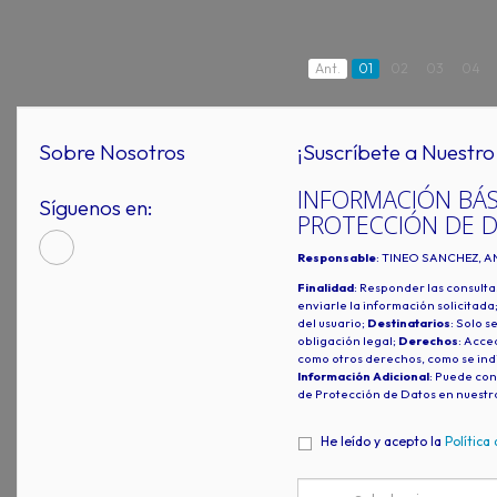
Ant.
01
02
03
04
Sobre Nosotros
¡Suscríbete a Nuestro 
INFORMACIÓN BÁS
Síguenos en:
PROTECCIÓN DE 
Responsable
: TINEO SANCHEZ, A
Finalidad
: Responder las consulta
enviarle la información solicitada
del usuario;
Destinatarios
: Solo s
obligación legal;
Derechos
: Acced
como otros derechos, como se indi
Información Adicional
: Puede con
de Protección de Datos en nuestr
He leído y acepto la
Política