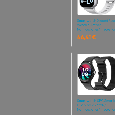
Smartwatch Xiaomi Red
Watch 5 Active/
Notificaciones/ Frecuenc
Cardíaca/ Plata
46,41 €
Smartwatch SPC Smart
Duo Vivo 2 9655N/
Notificaciones/ Frecuenc
Cardíaca/ Negro/ Incluy