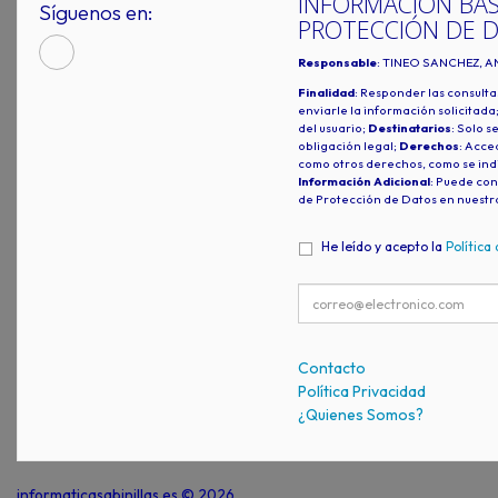
INFORMACIÓN BÁS
Síguenos en:
PROTECCIÓN DE 
Responsable
: TINEO SANCHEZ, A
Finalidad
: Responder las consulta
enviarle la información solicitada
del usuario;
Destinatarios
: Solo s
obligación legal;
Derechos
: Acced
como otros derechos, como se indi
Información Adicional
: Puede con
de Protección de Datos en nuestr
He leído y acepto la
Política
Contacto
Política Privacidad
¿Quienes Somos?
informaticasabinillas.es © 2026