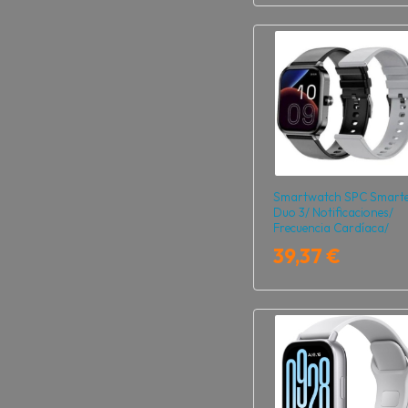
Smartwatch SPC Smart
Duo 3/ Notificaciones/
Frecuencia Cardíaca/
Negro
39,37 €