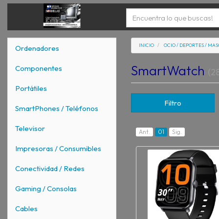
INICIO
OCIO / DEPORTES / MA
Ordenadores
SmartWatch
Componentes
(28
Portátiles
Filtro
SmartPhones / Teléfonos
Televisor
Ant.
01
Sig.
Impresoras / Consumibles
Conectividad / Redes
Gaming / Consolas
Cables