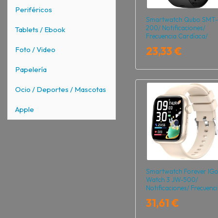
Periféricos
Smartwatch Qubo SMT-
200/ Notificaciones/
Tablets / Ebook
Frecuencia Cardíaca/
Negro
23,33 €
Foto / Video
Papelería
Ocio / Deportes / Mascotas
Apple
Smartwatch Forever IG
Watch 3 JW-500/
Notificaciones/ Frecuenc
Cardíaca/ Marfil
31,61 €