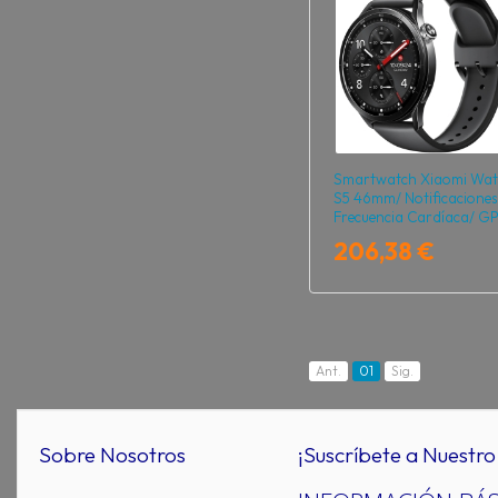
Smartwatch Xiaomi Wat
S5 46mm/ Notificaciones
Frecuencia Cardíaca/ G
Negro
206,38 €
Ant.
01
Sig.
Sobre Nosotros
¡Suscríbete a Nuestro 