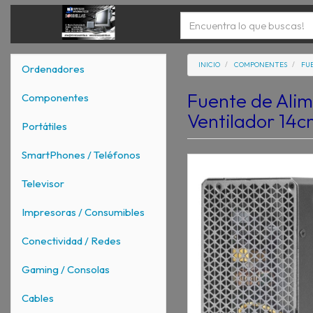
INICIO
COMPONENTES
FU
Ordenadores
Fuente de Alim
Componentes
Ventilador 14c
Portátiles
SmartPhones / Teléfonos
Televisor
Impresoras / Consumibles
Conectividad / Redes
Gaming / Consolas
Cables