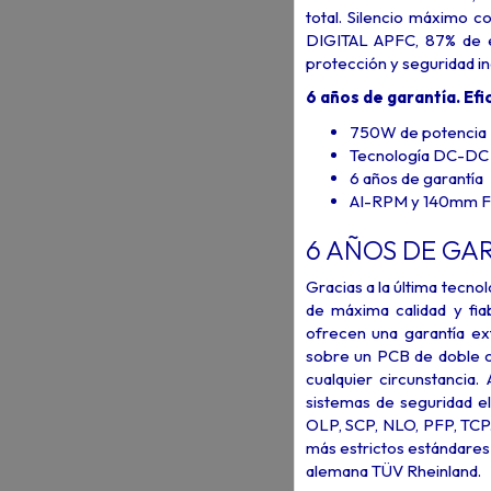
total. Silencio máximo 
DIGITAL APFC, 87% de ef
protección y seguridad in
6 años de garantía. Efi
750W de potencia
Tecnología DC-DC
6 años de garantía
AI-RPM y 140mm 
6 AÑOS DE GAR
Gracias a la última tecn
de máxima calidad y fia
ofrecen una garantía ex
sobre un PCB de doble ca
cualquier circunstanci
sistemas de seguridad e
OLP, SCP, NLO, PFP, TCP.
más estrictos estándares 
alemana TÜV Rheinland.