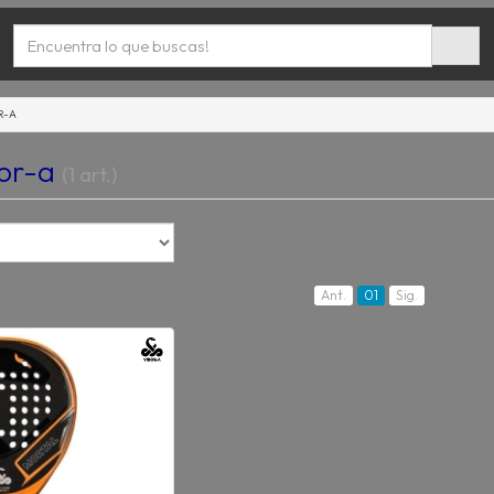
R-A
bor-a
(1 art.)
Ant.
01
Sig.