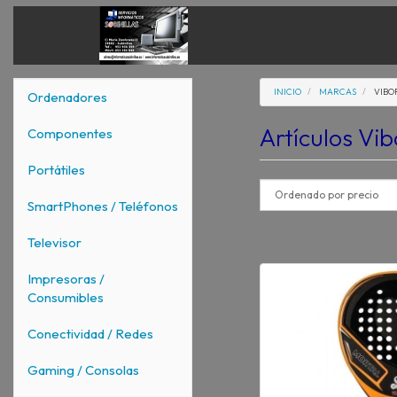
INICIO
MARCAS
VIBO
Ordenadores
Artículos Vi
Componentes
Portátiles
SmartPhones / Teléfonos
Televisor
Impresoras /
Consumibles
Conectividad / Redes
Gaming / Consolas