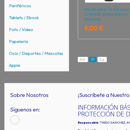
Periféricos
Mando para TV Samsung
CTVSA02 compatible con
Tablets / Ebook
Samsung
9,00 €
Foto / Video
Papelería
Ocio / Deportes / Mascotas
Ant.
01
Sig.
Apple
Sobre Nosotros
¡Suscríbete a Nuestro 
INFORMACIÓN BÁS
Síguenos en:
PROTECCIÓN DE 
Responsable
: TINEO SANCHEZ, A