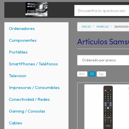
INICIO
MARCAS
SAMSUNG 
Ordenadores
Artículos Sam
Componentes
Portátiles
SmartPhones / Teléfonos
Ant.
01
Sig.
Televisor
Impresoras / Consumibles
Conectividad / Redes
Gaming / Consolas
Cables