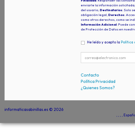
Finalidad
: Responder las consulta
enviarle la información solicitada
del usuario;
Destinatarios
: Solo s
obligación legal;
Derechos
: Acced
como otros derechos, como se indi
Información Adicional
: Puede con
de Protección de Datos en nuestr
He leído y acepto la
Política
Contacto
Política Privacidad
¿Quienes Somos?
informaticasabinillas.es © 2026
, , , , Espa