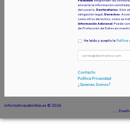
Finalidad
: Responder las consulta
enviarle la información solicitada
del usuario;
Destinatarios
: Solo s
obligación legal;
Derechos
: Acced
como otros derechos, como se indi
Información Adicional
: Puede con
de Protección de Datos en nuestr
He leído y acepto la
Política
Contacto
Política Privacidad
¿Quienes Somos?
informaticasabinillas.es © 2026
, , , , Espa