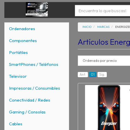
INICIO
MARCAS
ENERGIZE
Ordenadores
Artículos Ener
Componentes
Portátiles
SmartPhones / Teléfonos
Ant.
01
Sig.
Televisor
Impresoras / Consumibles
Conectividad / Redes
Gaming / Consolas
Cables