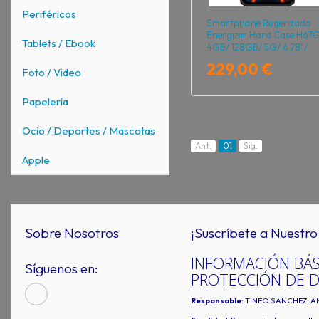
Periféricos
Smartphone Rugerizado
Energizer Hard Case H67
Tablets / Ebook
4GB/ 128GB/ 5G/ 6.78"/
Negro
229,00 €
Foto / Video
Papelería
Ocio / Deportes / Mascotas
Ant.
01
Sig.
Apple
Sobre Nosotros
¡Suscríbete a Nuestro 
INFORMACIÓN BÁS
Síguenos en:
PROTECCIÓN DE 
Responsable
: TINEO SANCHEZ, A