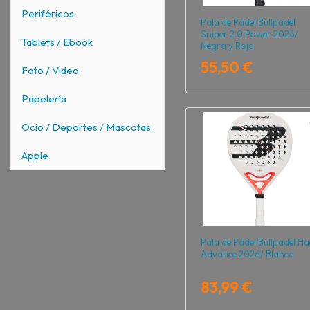
Periféricos
Pala de Pádel Bullpadel
Sniper 2.0 Power 2026/
Tablets / Ebook
Negra y Roja
55,50 €
Foto / Video
Papelería
Ocio / Deportes / Mascotas
Apple
Pala de Pádel Bullpadel Ha
Advance 2026/ Blanca
83,99 €