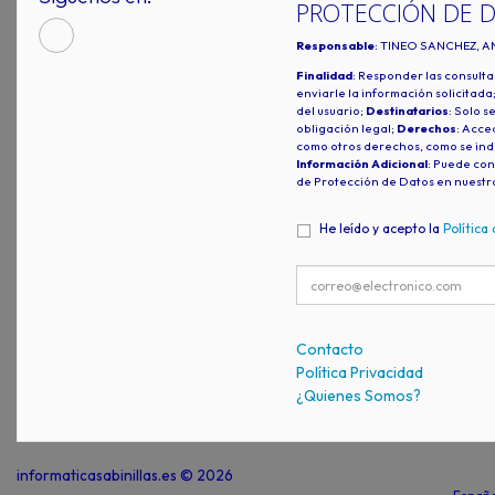
PROTECCIÓN DE 
Responsable
: TINEO SANCHEZ, A
Finalidad
: Responder las consulta
enviarle la información solicitada
del usuario;
Destinatarios
: Solo s
obligación legal;
Derechos
: Acced
como otros derechos, como se indi
Información Adicional
: Puede con
de Protección de Datos en nuestr
He leído y acepto la
Política
Contacto
Política Privacidad
¿Quienes Somos?
informaticasabinillas.es © 2026