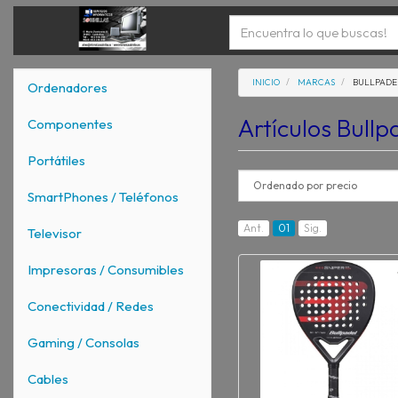
INICIO
MARCAS
BULLPADE
Ordenadores
Artículos Bull
Componentes
Portátiles
SmartPhones / Teléfonos
Ant.
01
Sig.
Televisor
Impresoras / Consumibles
Conectividad / Redes
Gaming / Consolas
Cables