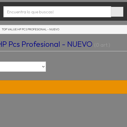
TOP VALUE HP PCS PROFESIONAL - NUEVO
P Pcs Profesional - NUEVO
(0 art.)