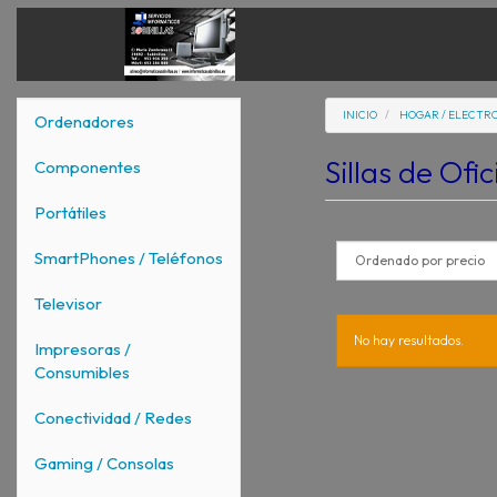
INICIO
HOGAR / ELECTR
Ordenadores
Sillas de Ofi
Componentes
Portátiles
SmartPhones / Teléfonos
Televisor
No hay resultados.
Impresoras /
Consumibles
Conectividad / Redes
Gaming / Consolas