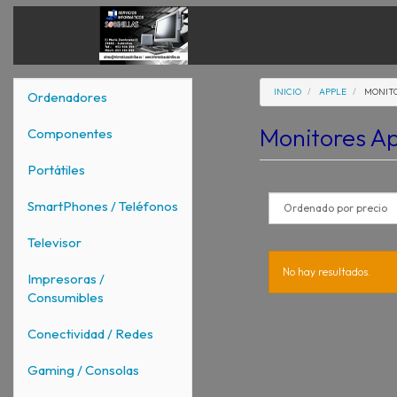
INICIO
APPLE
MONITO
Ordenadores
Monitores A
Componentes
Portátiles
SmartPhones / Teléfonos
Televisor
No hay resultados.
Impresoras /
Consumibles
Conectividad / Redes
Gaming / Consolas