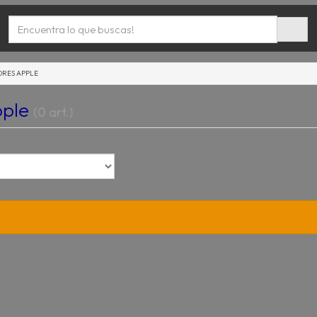
RES APPLE
pple
(0 art.)