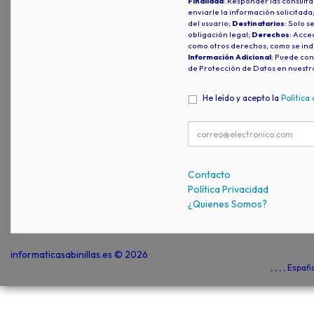
Finalidad
: Responder las consulta
enviarle la información solicitada
del usuario;
Destinatarios
: Solo s
obligación legal;
Derechos
: Acced
como otros derechos, como se indi
Información Adicional
: Puede con
de Protección de Datos en nuestr
He leído y acepto la
Política
Contacto
Política Privacidad
¿Quienes Somos?
informaticasabinillas.es © 2026
, , , , Espa