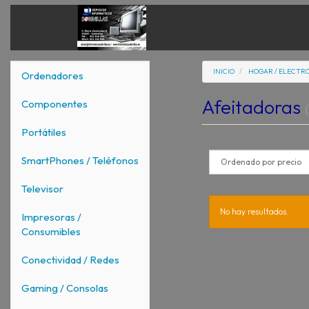
INICIO
HOGAR / ELECTR
Ordenadores
Afeitadoras
Componentes
Portátiles
SmartPhones / Teléfonos
Televisor
No hay resultados.
Impresoras /
Consumibles
Conectividad / Redes
Gaming / Consolas