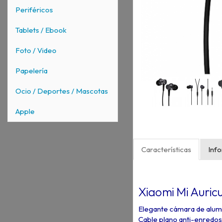
Periféricos
Tablets / Ebook
Foto / Video
Papelería
Ocio / Deportes / Mascotas
Apple
Características
Inf
Xiaomi Mi Auricu
Elegante cámara de alum
Cable plano anti-enredos