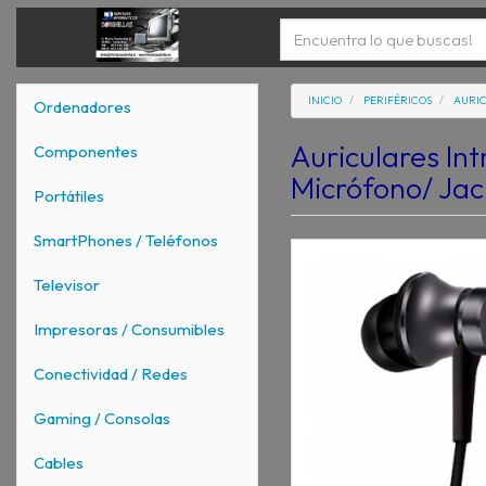
INICIO
PERIFÉRICOS
AURI
Ordenadores
Auriculares Int
Componentes
Micrófono/ Jac
Portátiles
SmartPhones / Teléfonos
Televisor
Impresoras / Consumibles
Conectividad / Redes
Gaming / Consolas
Cables