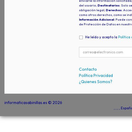
enviarle la información solicitada
del usuario;
Destinatarios
: Solo s
obligación legal;
Derechos
: Acced
como otros derechos, como se indi
Información Adicional
: Puede con
de Protección de Datos en nuestr
He leído y acepto la
Política
Contacto
Política Privacidad
¿Quienes Somos?
informaticasabinillas.es © 2026
, , , , Espa