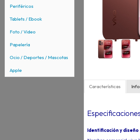
Periféricos
Tablets / Ebook
Foto / Video
Papelería
Ocio / Deportes / Mascotas
Apple
Características
Inf
Especificacione
Identificación y diseño