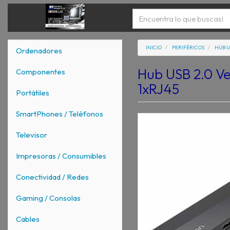
INICIO
PERIFÉRICOS
HUB U
Ordenadores
Hub USB 2.0 V
Componentes
1xRJ45
Portátiles
SmartPhones / Teléfonos
Televisor
Impresoras / Consumibles
Conectividad / Redes
Gaming / Consolas
Cables