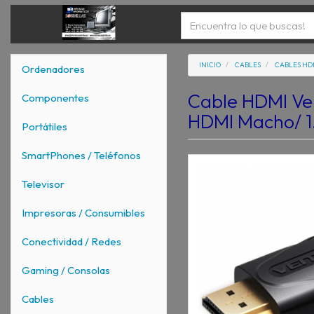
INICIO
CABLES
CABLES HD
Ordenadores
Cable HDMI Ve
Componentes
HDMI Macho/ 1
Portátiles
SmartPhones / Teléfonos
Televisor
Impresoras / Consumibles
Conectividad / Redes
Gaming / Consolas
Cables