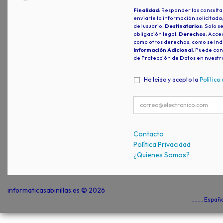
Finalidad
: Responder las consulta
enviarle la información solicitada
del usuario;
Destinatarios
: Solo s
obligación legal;
Derechos
: Acced
como otros derechos, como se indi
Información Adicional
: Puede con
de Protección de Datos en nuestr
He leído y acepto la
Política
Contacto
Política Privacidad
¿Quienes Somos?
informaticasabinillas.es © 2026
, , , , Espa