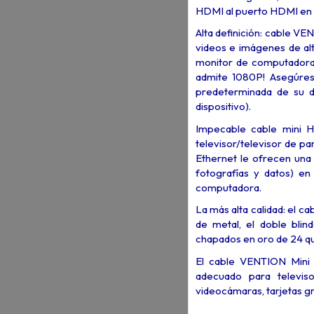
HDMI al puerto HDMI en la 
Alta definición: cable V
videos e imágenes de alt
monitor de computadora. 
admite 1080P! Asegúrese
predeterminada de su d
dispositivo).
Impecable cable mini HD
televisor/televisor de p
Ethernet le ofrecen una 
fotografías y datos) en
computadora.
La más alta calidad: el c
de metal, el doble blin
chapados en oro de 24 qu
El cable VENTION Mini
adecuado para televiso
videocámaras, tarjetas gr