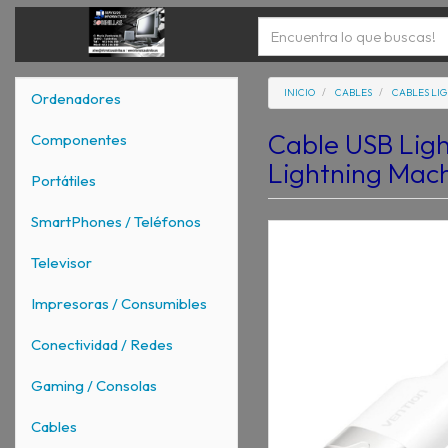
INICIO
CABLES
CABLES LI
Ordenadores
Cable USB Lig
Componentes
Lightning Mac
Portátiles
SmartPhones / Teléfonos
Televisor
Impresoras / Consumibles
Conectividad / Redes
Gaming / Consolas
Cables