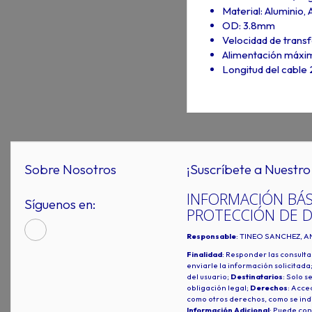
Material: Aluminio,
OD: 3.8mm
Velocidad de trans
Alimentación máxim
Longitud del cable
Sobre Nosotros
¡Suscríbete a Nuestro 
INFORMACIÓN BÁS
Síguenos en:
PROTECCIÓN DE 
Responsable
: TINEO SANCHEZ, A
Finalidad
: Responder las consulta
enviarle la información solicitada
del usuario;
Destinatarios
: Solo s
obligación legal;
Derechos
: Acced
como otros derechos, como se indi
Información Adicional
: Puede con