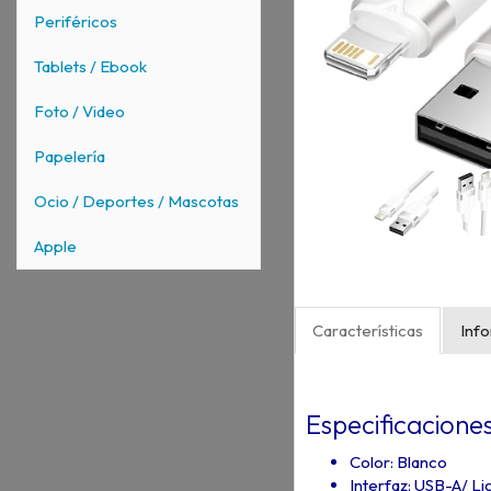
Periféricos
Tablets / Ebook
Foto / Video
Papelería
Ocio / Deportes / Mascotas
Apple
Características
Inf
Especificacione
Color: Blanco
Interfaz: USB-A/ Li