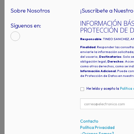
Sobre Nosotros
¡Suscríbete a Nuestro 
INFORMACIÓN BÁS
Síguenos en:
PROTECCIÓN DE 
Responsable
: TINEO SANCHEZ, A
Finalidad
: Responder las consulta
enviarle la información solicitada
del usuario;
Destinatarios
: Solo s
obligación legal;
Derechos
: Acced
como otros derechos, como se indi
Información Adicional
: Puede con
de Protección de Datos en nuestr
He leído y acepto la
Política
Contacto
Política Privacidad
¿Quienes Somos?