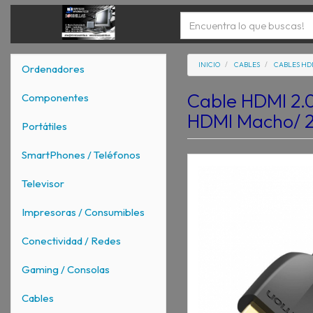
INICIO
CABLES
CABLES HD
Ordenadores
Cable HDMI 2.0
Componentes
HDMI Macho/ 
Portátiles
SmartPhones / Teléfonos
Televisor
Impresoras / Consumibles
Conectividad / Redes
Gaming / Consolas
Cables