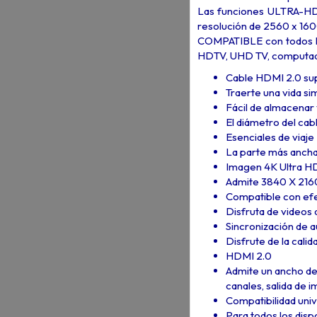
Las funciones ULTRA-HD 
resolución de 2560 x 160
COMPATIBLE con todos lo
HDTV, UHD TV, computado
Cable HDMI 2.0 su
Traerte una vida si
Fácil de almacenar
El diámetro del cab
Esenciales de viaje
La parte más ancha 
Imagen 4K Ultra HD
Admite 3840 X 2160
Compatible con efe
Disfruta de videos d
Sincronización de a
Disfrute de la cali
HDMI 2.0
Admite un ancho de 
canales, salida de
Compatibilidad univ
Para todos los disp