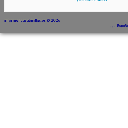
informaticasabinillas.es © 2026
, , , , Espa