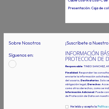
Cable USB-A a USB-C de 1
Presentación: Caja de col
Sobre Nosotros
¡Suscríbete a Nuestro 
INFORMACIÓN BÁS
Síguenos en:
PROTECCIÓN DE 
Responsable
: TINEO SANCHEZ, A
Finalidad
: Responder las consulta
enviarle la información solicitada
del usuario;
Destinatarios
: Solo s
obligación legal;
Derechos
: Acced
como otros derechos, como se indi
Información Adicional
: Puede con
de Protección de Datos en nuestr
He leído y acepto la
Política