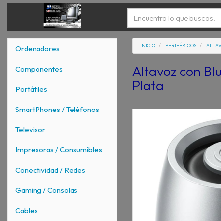
INICIO
PERIFÉRICOS
ALTA
Ordenadores
Altavoz con Bl
Componentes
Plata
Portátiles
SmartPhones / Teléfonos
Televisor
Impresoras / Consumibles
Conectividad / Redes
Gaming / Consolas
Cables