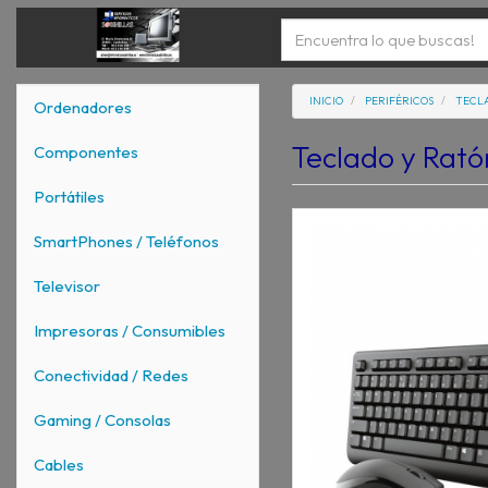
INICIO
PERIFÉRICOS
TECL
Ordenadores
Teclado y Rat
Componentes
Portátiles
SmartPhones / Teléfonos
Televisor
Impresoras / Consumibles
Conectividad / Redes
Gaming / Consolas
Cables