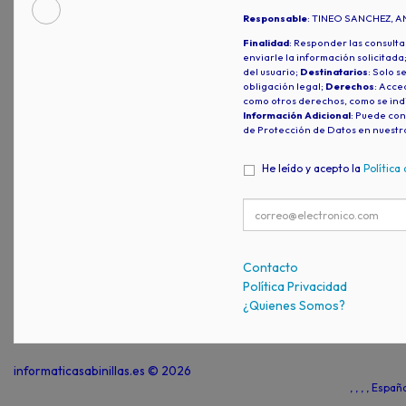
Responsable
: TINEO SANCHEZ, A
Finalidad
: Responder las consulta
enviarle la información solicitada
del usuario;
Destinatarios
: Solo s
obligación legal;
Derechos
: Acced
como otros derechos, como se indi
Información Adicional
: Puede con
de Protección de Datos en nuestr
He leído y acepto la
Política
Contacto
Política Privacidad
¿Quienes Somos?
informaticasabinillas.es © 2026
, , , , Espa