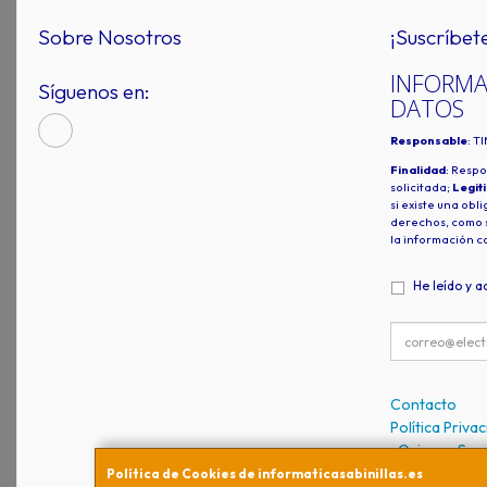
Sobre Nosotros
¡Suscríbet
INFORMA
Síguenos en:
DATOS
Responsable
: T
Finalidad
: Respo
solicitada;
Legit
si existe una obl
derechos, como s
la información c
He leído y a
Contacto
Política Priva
¿Quienes So
Política de Cookies de informaticasabinillas.es