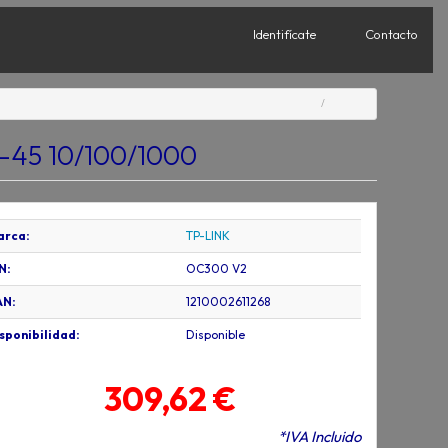
Identifícate
Contacto
-45 10/100/1000
arca:
TP-LINK
N:
OC300 V2
AN:
1210002611268
sponibilidad:
Disponible
309,62 €
*IVA Incluido