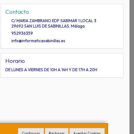
Contacto
C/ MARIA ZAMBRANO EDF SABIMAR 1 LOCAL 3
29692
SAN LUIS DE SABINILLAS
,
Málaga
952936359
info@informaticasabinillas.es
Horario
DE LUNES A VIERNES DE 10H A 14H Y DE 17H A 20H
Configurar
Rechazar
Aceptar Cookies