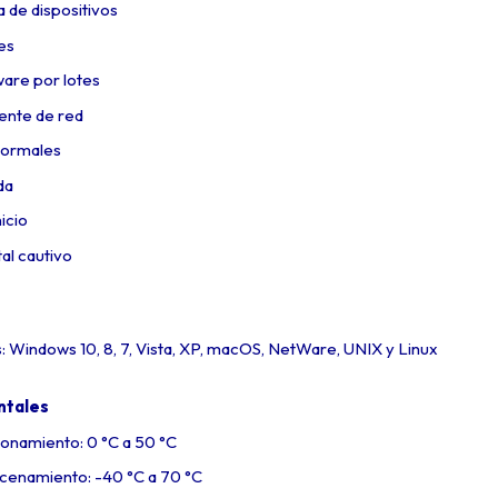
 de dispositivos
es
ware por lotes
gente de red
normales
da
icio
al cautivo
 Windows 10, 8, 7, Vista, XP, macOS, NetWare, UNIX y Linux
ntales
onamiento: 0 °C a 50 °C
cenamiento: -40 °C a 70 °C