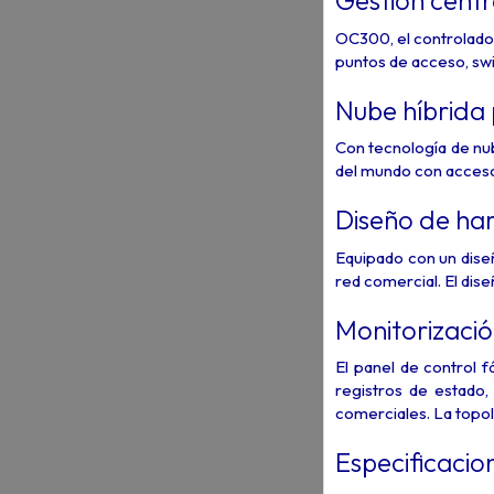
Gestión centr
OC300, el controlado
puntos de acceso, swi
Nube híbrida
Con tecnología de nu
del mundo con acceso 
Diseño de har
Equipado con un dise
red comercial. El dise
Monitorización
El panel de control fá
registros de estado,
comerciales. La topol
Especificacio