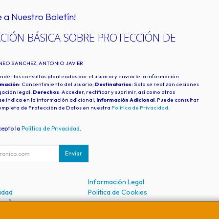
e a Nuestro Boletín!
CIÓN BÁSICA SOBRE PROTECCIÓN DE
INEO SANCHEZ, ANTONIO JAVIER
nder las consultas planteadas por el usuario y enviarle la información
imación
: Consentimiento del usuario;
Destinatarios
: Solo se realizan cesiones
igación legal;
Derechos
: Acceder, rectificar y suprimir, así como otros
e indica en la información adicional;
Información Adicional
: Puede consultar
ompleta de Protección de Datos en nuestra
Política de Privacidad
.
cepto la
Política de Privacidad
.
Enviar
Información Legal
cidad
Política de Cookies
mos?