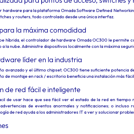
alizada para puntos de acceso, switches y 
r hardware para la plataforma Omada Software Defined Networking
tches y routers, todo controlado desde una única interfaz.
 para la máxima comodidad
be híbrida, el controlador de hardware Omada OC300 le permite con
a la nube. Administre dispositivos localmente con la máxima segurid
dware líder en la industria
ño avanzado y el último chipset, OC300 tiene suficiente potencia 
ño de montaje en rack / escritorio beneficia una instalación más fácil 
 de red fácil e inteligente
cil de usar hace que sea fácil ver el estado de la red en tiempo real
 advertencias de eventos anormales y notificaciones; o incluso 
ogía de red ayuda a los administradores IT a ver y solucionar probl
nes