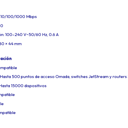
x 10/100/1000 Mbps
.0
ón: 100–240 V~50/60 Hz, 0.6 A
180 × 44 mm
ración
ompatible
: Hasta 500 puntos de acceso Omada, switches JetStream y router
Hasta 15000 dispositivos
mpatible
le
ompatible
: