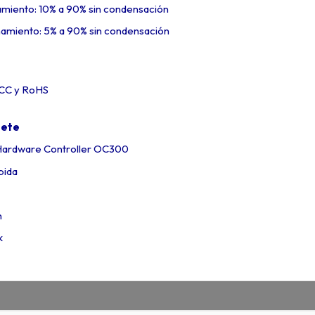
miento: 10% a 90% sin condensación
miento: 5% a 90% sin condensación
 FCC y RoHS
uete
Hardware Controller OC300
pida
n
k