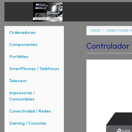
INICIO
CONECTIVIDAD / 
Ordenadores
Controlador
Componentes
Portátiles
SmartPhones / Teléfonos
Televisor
Impresoras /
Consumibles
Conectividad / Redes
Gaming / Consolas