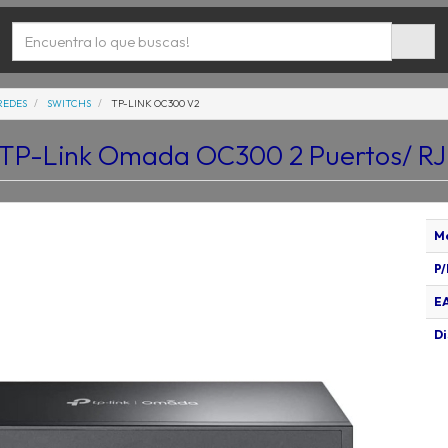
REDES
SWITCHS
TP-LINK OC300 V2
 TP-Link Omada OC300 2 Puertos/ RJ
M
P/
E
Di