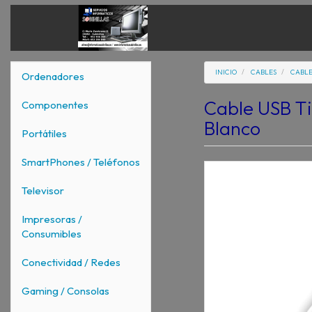
INICIO
CABLES
CABLE
Ordenadores
Cable USB T
Componentes
Blanco
Portátiles
SmartPhones / Teléfonos
Televisor
Impresoras /
Consumibles
Conectividad / Redes
Gaming / Consolas