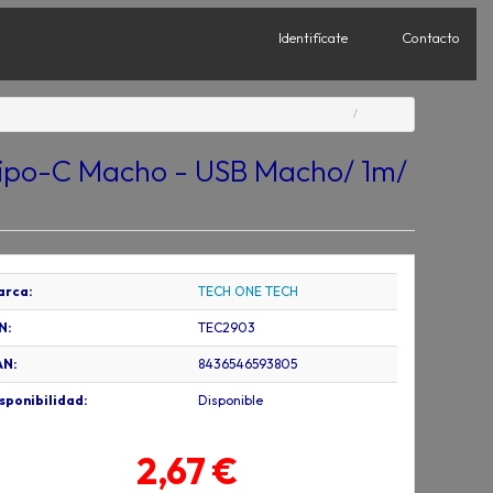
Identifícate
Contacto
ipo-C Macho - USB Macho/ 1m/
arca:
TECH ONE TECH
N:
TEC2903
AN:
8436546593805
sponibilidad:
Disponible
2,67 €