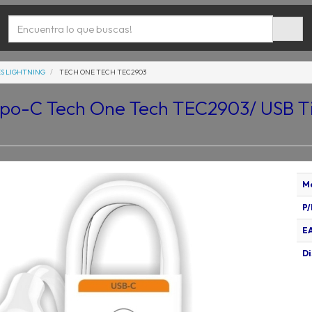
S LIGHTNING
TECH ONE TECH TEC2903
ipo-C Tech One Tech TEC2903/ USB T
M
P/
E
Di