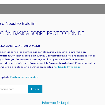
e a Nuestro Boletín!
CIÓN BÁSICA SOBRE PROTECCIÓN DE
INEO SANCHEZ, ANTONIO JAVIER
nder las consultas planteadas por el usuario y enviarle la información
imación
: Consentimiento del usuario;
Destinatarios
: Solo se realizan cesiones
igación legal;
Derechos
: Acceder, rectificar y suprimir, así como otros
e indica en la información adicional;
Información Adicional
: Puede consultar
ompleta de Protección de Datos en nuestra
Política de Privacidad
.
cepto la
Política de Privacidad
.
Enviar
Información Legal