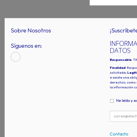
Sobre Nosotros
¡Suscríbet
INFORMA
Síguenos en:
DATOS
Responsable
: T
Finalidad
: Respo
solicitada;
Legit
si existe una obl
derechos, como s
la información c
He leído y a
Contacto