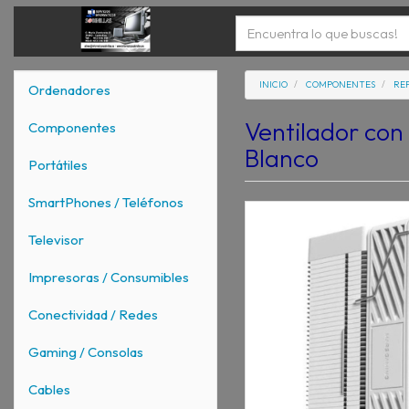
INICIO
COMPONENTES
RE
Ordenadores
Ventilador co
Componentes
Blanco
Portátiles
SmartPhones / Teléfonos
Televisor
Impresoras / Consumibles
Conectividad / Redes
Gaming / Consolas
Cables