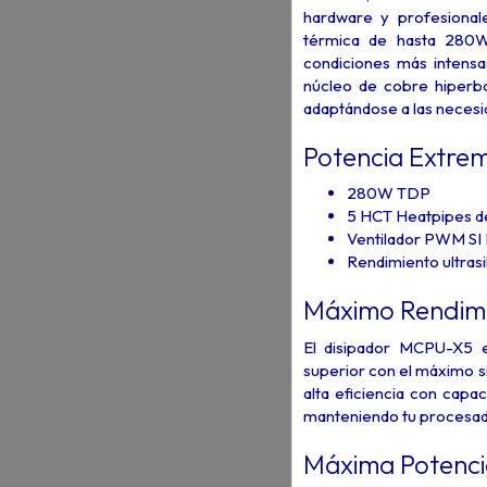
hardware y profesional
térmica de hasta 280W
condiciones más intens
núcleo de cobre hiperba
adaptándose a las necesi
Potencia Extrem
280W TDP
5 HCT Heatpipes d
Ventilador PWM SI 
Rendimiento ultrasi
Máximo Rendim
El disipador MCPU-X5 e
superior con el máximo s
alta eficiencia con capa
manteniendo tu procesad
Máxima Potenci