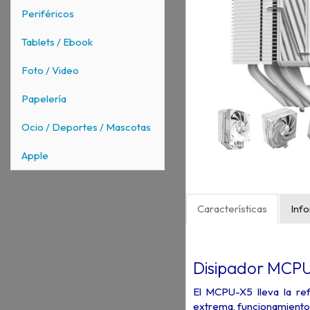
Periféricos
Tablets / Ebook
Foto / Video
Papelería
Ocio / Deportes / Mascotas
Apple
Características
Inf
Disipador MCP
El MCPU-X5 lleva la ref
extrema, funcionamiento u