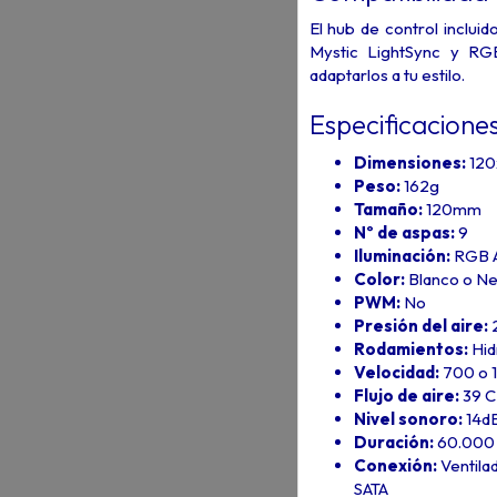
El hub de control inclu
Mystic LightSync y RGB
adaptarlos a tu estilo.
Especificacione
Dimensiones:
12
Peso:
162g
Tamaño:
120mm
Nº de aspas:
9
Iluminación:
RGB A
Color:
Blanco o N
PWM:
No
Presión del aire:
Rodamientos:
Hid
Velocidad:
700 o 
Flujo de aire:
39 
Nivel sonoro:
14d
Duración:
60.000 
Conexión:
Ventila
SATA