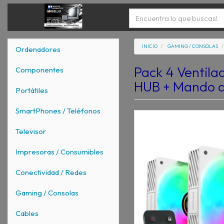
INICIO
GAMING / CONSOLAS
Ordenadores
Pack 4 Ventila
Componentes
HUB + Mando a
Portátiles
SmartPhones / Teléfonos
Televisor
Impresoras / Consumibles
Conectividad / Redes
Gaming / Consolas
Cables