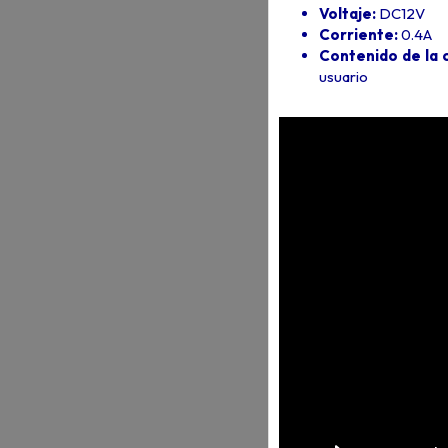
Voltaje:
DC12V
Corriente:
0.4A
Contenido de la c
usuario