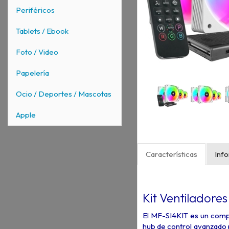
Periféricos
Tablets / Ebook
Foto / Video
Papelería
Ocio / Deportes / Mascotas
Apple
Características
Inf
Kit Ventilador
El MF-SI4KIT es un compl
hub de control avanzado p