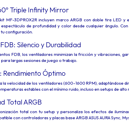
0º Triple Infinity Mirror
l kit MF-3DPROX2R incluyen marco ARGB con doble tira LED y efe
n espectáculo de profundidad y color desde cualquier ángulo. Con
e tu configuración.
DB: Silencio y Durabilidad
ntos FDB, los ventiladores minimizan la fricción y vibraciones, gara
para largas sesiones de juego o trabajo.
 Rendimiento Óptimo
 la velocidad de los ventiladores (600–1600 RPM), adaptándose diná
mperaturas estables con el mínimo ruido, incluso en setups de alto 
ad Total ARGB
ronización total con tu setup y personaliza los efectos de ilumi
ible con controladoras y placas base ARGB ASUS AURA Sync, Myst