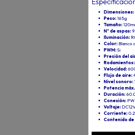
Especificacio
Dimensiones:
Peso:
165g
Tamaño:
120
Nº de aspas:
9
Iluminación:
R
Color:
Blanco 
PWM:
Si
Presión del ai
Rodamientos:
Velocidad:
600
Flujo de aire:
Nivel sonoro:
Potencia máx.
Duración:
60.
Conexión:
PWM
Voltaje:
DC12V
Corriente:
0.2
Contenido de l