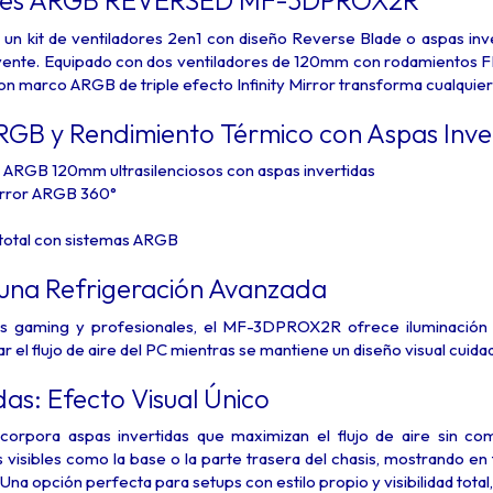
dores ARGB REVERSED MF-3DPROX2R
 kit de ventiladores 2en1 con diseño Reverse Blade o aspas inve
ente. Equipado con dos ventiladores de 120mm con rodamientos FD
con marco ARGB de triple efecto Infinity Mirror transforma cualquier
RGB y Rendimiento Térmico con Aspas Inve
s ARGB 120mm ultrasilenciosos con aspas invertidas
 Mirror ARGB 360°
 total con sistemas ARGB
 una Refrigeración Avanzada
s gaming y profesionales, el MF-3DPROX2R ofrece iluminación im
 el flujo de aire del PC mientras se mantiene un diseño visual cuida
das: Efecto Visual Único
rpora aspas invertidas que maximizan el flujo de aire sin com
 visibles como la base o la parte trasera del chasis, mostrando e
l. Una opción perfecta para setups con estilo propio y visibilidad tota