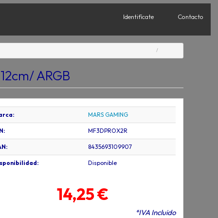
Identifícate
Contacto
 12cm/ ARGB
arca:
MARS GAMING
N:
MF3DPROX2R
AN:
8435693109907
sponibilidad:
Disponible
14,25 €
*IVA Incluido