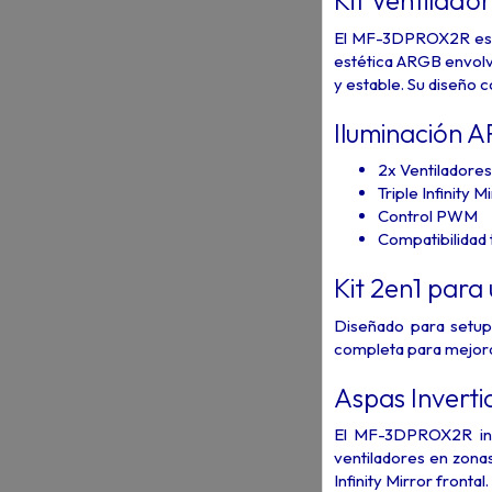
Kit Ventila
El MF-3DPROX2R es un
estética ARGB envolv
y estable. Su diseño 
Iluminación A
2x Ventiladore
Triple Infinity
Control PWM
Compatibilidad
Kit 2en1 para
Diseñado para setup
completa para mejorar
Aspas Inverti
El MF-3DPROX2R inco
ventiladores en zonas
Infinity Mirror fronta