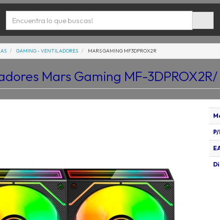
LAS
GAMING - VENTILADORES
MARS GAMING MF3DPROX2R
iladores Mars Gaming MF-3DPROX2R/
M
P/
E
Di