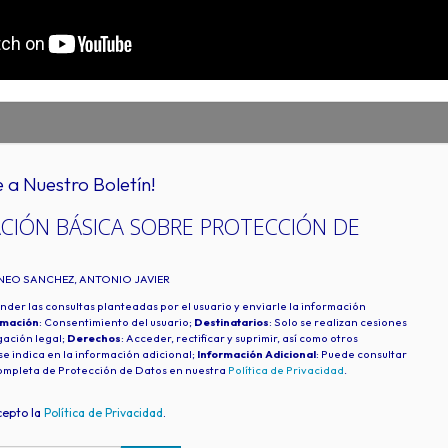
e a Nuestro Boletín!
CIÓN BÁSICA SOBRE PROTECCIÓN DE
INEO SANCHEZ, ANTONIO JAVIER
nder las consultas planteadas por el usuario y enviarle la información
imación
: Consentimiento del usuario;
Destinatarios
: Solo se realizan cesiones
igación legal;
Derechos
: Acceder, rectificar y suprimir, así como otros
e indica en la información adicional;
Información Adicional
: Puede consultar
ompleta de Protección de Datos en nuestra
Política de Privacidad
.
cepto la
Política de Privacidad
.