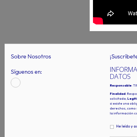
Sobre Nosotros
¡Suscríbet
INFORMA
Síguenos en:
DATOS
Responsable
: T
Finalidad
: Respo
solicitada;
Legit
si existe una obl
derechos, como s
la información c
He leído y a