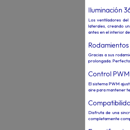
Iluminación 36
Los ventiladores de
laterales, creando u
antes en el interior d
Rodamientos F
Gracias a sus rodamie
prolongada. Perfecto 
Control PWM:
El sistema PWM ajusta
aire para mantener te
Compatibilid
Disfruta de una sinc
completamente compat