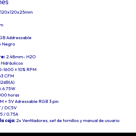
nes
120x120x25mm
mm
GB Addressable
o Negro
re:
2.48mm- H2O
Hidráulicos
-1600 ± 10% RPM
43 CFM
12dB(A)
:
6.75W
000 horas
 + 5V Adressable RGB 3 pin
 / DC5V
5 / 0.75A
a caja:
2x Ventiladores, set de tornillos y manual de usuario