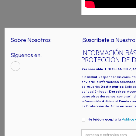
Sobre Nosotros
¡Suscríbete a Nuestro 
INFORMACIÓN BÁS
Síguenos en:
PROTECCIÓN DE 
Responsable
: TINEO SANCHEZ, A
Finalidad
: Responder las consulta
enviarle la información solicitada
del usuario;
Destinatarios
: Solo s
obligación legal;
Derechos
: Acced
como otros derechos, como se indi
Información Adicional
: Puede con
de Protección de Datos en nuestr
He leído y acepto la
Política