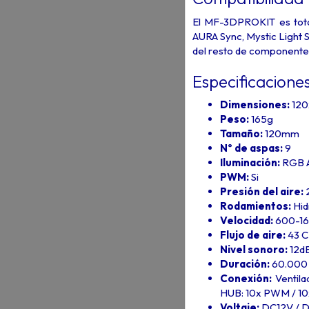
El MF-3DPROKIT es tot
AURA Sync, Mystic Light 
del resto de componentes
Especificacione
Dimensiones:
12
Peso:
165g
Tamaño:
120mm
Nº de aspas:
9
Iluminación:
RGB A
PWM:
Si
Presión del aire:
Rodamientos:
Hid
Velocidad:
600-16
Flujo de aire:
43 
Nivel sonoro:
12d
Duración:
60.000 
Conexión:
Ventil
HUB: 10x PWM / 10
Voltaje:
DC12V / 