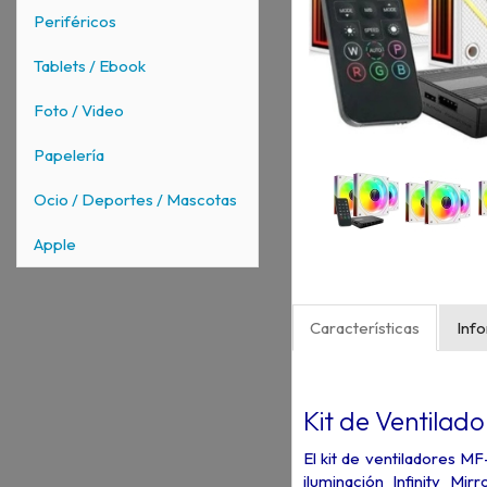
Periféricos
Tablets / Ebook
Foto / Video
Papelería
Ocio / Deportes / Mascotas
Apple
Características
Inf
Kit de Ventila
El kit de ventiladores 
iluminación Infinity 