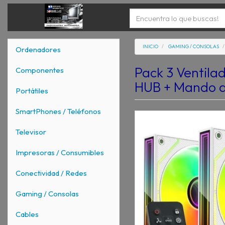
INICIO
GAMING / CONSOLAS
Ordenadores
Pack 3 Ventil
Componentes
HUB + Mando a
Portátiles
SmartPhones / Teléfonos
Televisor
Impresoras / Consumibles
Conectividad / Redes
Gaming / Consolas
Cables