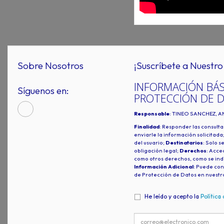
Sobre Nosotros
¡Suscríbete a Nuestro 
INFORMACIÓN BÁS
Síguenos en:
PROTECCIÓN DE 
Responsable
: TINEO SANCHEZ, A
Finalidad
: Responder las consulta
enviarle la información solicitada
del usuario;
Destinatarios
: Solo s
obligación legal;
Derechos
: Acced
como otros derechos, como se indi
Información Adicional
: Puede con
de Protección de Datos en nuestr
He leído y acepto la
Política