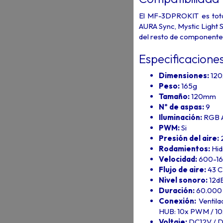
El MF-3DPROKIT es tot
AURA Sync, Mystic Light 
del resto de componentes
Especificacione
Dimensiones:
12
Peso:
165g
Tamaño:
120mm
Nº de aspas:
9
Iluminación:
RGB A
PWM:
Si
Presión del aire:
Rodamientos:
Hid
Velocidad:
600-16
Flujo de aire:
43 
Nivel sonoro:
12d
Duración:
60.000 
Conexión:
Ventil
HUB: 10x PWM / 10
Voltaje:
DC12V / 