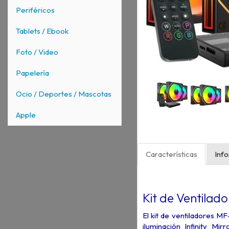
Periféricos
Tablets / Ebook
Foto / Video
Papelería
Ocio / Deportes / Mascotas
Apple
Características
Inf
Kit de Ventila
El kit de ventiladores 
iluminación Infinity 