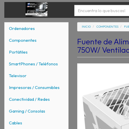
INICIO
COMPONENTES
FU
Ordenadores
Fuente de Ali
Componentes
750W/ Ventilad
Portátiles
SmartPhones / Teléfonos
Televisor
Impresoras / Consumibles
Conectividad / Redes
Gaming / Consolas
Cables