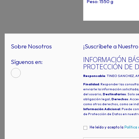
Peso: 1550 g
Sobre Nosotros
¡Suscríbete a Nuestro 
INFORMACIÓN BÁS
Síguenos en:
PROTECCIÓN DE 
Responsable
: TINEO SANCHEZ, A
Finalidad
: Responder las consulta
enviarle la información solicitada
del usuario;
Destinatarios
: Solo s
obligación legal;
Derechos
: Acced
como otros derechos, como se indi
Información Adicional
: Puede con
de Protección de Datos en nuestr
He leído y acepto la
Política