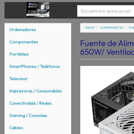
INICIO
COMPONENTES
FU
Ordenadores
Fuente de Ali
Componentes
650W/ Ventilad
Portátiles
SmartPhones / Teléfonos
Televisor
Impresoras / Consumibles
Conectividad / Redes
Gaming / Consolas
Cables