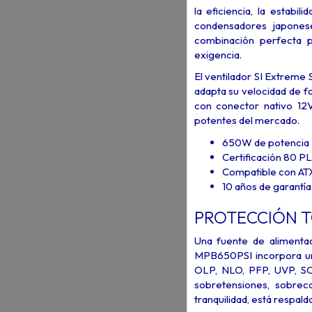
la eficiencia, la estabi
condensadores japones
combinación perfecta p
exigencia.
El ventilador SI Extreme 
adapta su velocidad de f
con conector nativo 12V
potentes del mercado.
650W de potencia
Certificación 80 P
Compatible con ATX 
10 años de garantía
PROTECCIÓN T
Una fuente de alimenta
MPB650PSI incorpora un
OLP, NLO, PFP, UVP, SC
sobretensiones, sobrec
tranquilidad, está respal