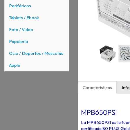
Periféricos
Tablets / Ebook
Foto / Video
Papelería
Ocio / Deportes / Mascotas
Apple
Características
Inf
MPB650PSI
La MPB650PSI es la fuent
certificada 80 PLUS Gol