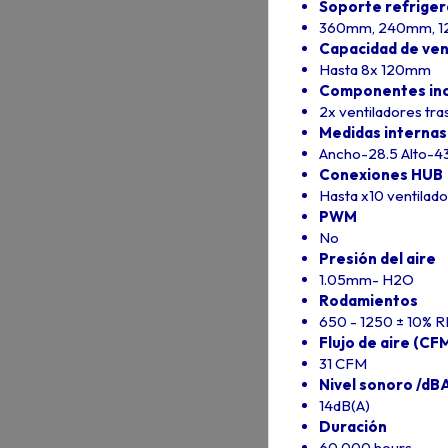
Soporte refrigera
360mm, 240mm, 120
Capacidad de ven
Hasta 8x 120mm
Componentes inc
2x ventiladores t
Medidas internas
Ancho-28.5 Alto-43
Conexiones HUB
Hasta x10 ventilad
PWM
No
Presión del aire
1.05mm- H2O
Rodamientos
650 - 1250 ± 10% 
Flujo de aire (CF
31 CFM
Nivel sonoro /dB
14dB(A)
Duración
60.000 hours