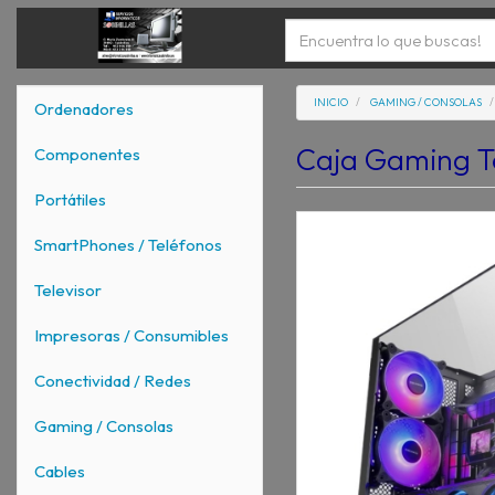
INICIO
GAMING / CONSOLAS
Ordenadores
Caja Gaming 
Componentes
Portátiles
SmartPhones / Teléfonos
Televisor
Impresoras / Consumibles
Conectividad / Redes
Gaming / Consolas
Cables