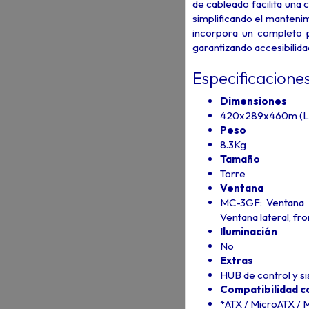
de cableado facilita una 
simplificando el manteni
incorpora un completo 
garantizando accesibilidad
Especificacione
Dimensiones
420x289x460m (L x
Peso
8.3Kg
Tamaño
Torre
Ventana
MC-3GF: Ventana l
Ventana lateral, fr
Iluminación
No
Extras
HUB de control y s
Compatibilidad c
*ATX / MicroATX / 