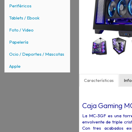
Periféricos
Tablets / Ebook
Foto / Video
Papelería
Ocio / Deportes / Mascotas
Apple
Características
Inf
Caja Gaming M
La MC-3GF es una torre
envolvente de triple cris
Con tres acabados exc