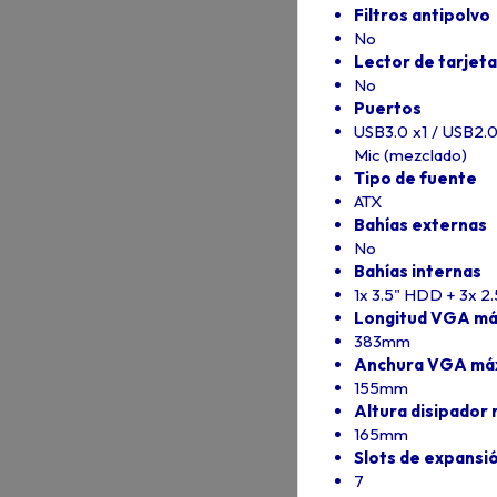
Filtros antipolvo
No
Lector de tarjeta
No
Puertos
USB3.0 x1 / USB2.0
Mic (mezclado)
Tipo de fuente
ATX
Bahías externas
No
Bahías internas
1x 3.5" HDD + 3x 2
Longitud VGA má
383mm
Anchura VGA má
155mm
Altura disipador 
165mm
Slots de expansi
7