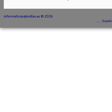
informaticasabinillas.es © 2026
, , , , Espa