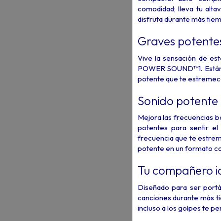
comodidad; lleva tu altav
disfruta durante más tie
Graves potentes
Vive la sensación de est
POWER SOUND™1. Están d
potente que te estremece
Sonido potente 
Mejora las frecuencias b
potentes para sentir el
frecuencia que te estrem
potente en un formato c
Tu compañero id
Diseñado para ser portá
canciones durante más tie
incluso a los golpes te per