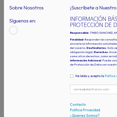
Sobre Nosotros
¡Suscríbete a Nuestro 
INFORMACIÓN BÁS
Síguenos en:
PROTECCIÓN DE 
Responsable
: TINEO SANCHEZ, A
Finalidad
: Responder las consulta
enviarle la información solicitada
del usuario;
Destinatarios
: Solo s
obligación legal;
Derechos
: Acced
como otros derechos, como se indi
Información Adicional
: Puede con
de Protección de Datos en nuestr
He leído y acepto la
Política
Contacto
Política Privacidad
¿Quienes Somos?