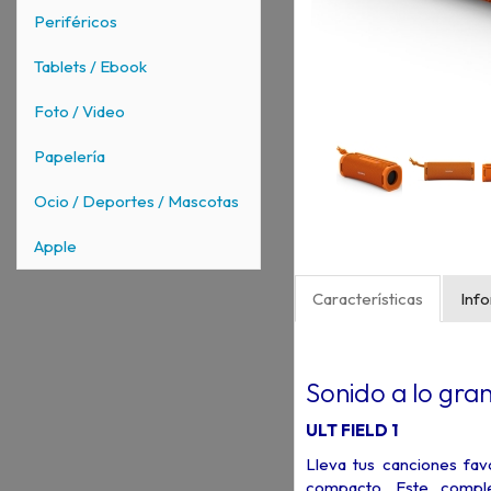
Periféricos
Tablets / Ebook
Foto / Video
Papelería
Ocio / Deportes / Mascotas
Apple
Características
Inf
Sonido a lo gra
ULT FIELD 1
Lleva tus canciones fa
compacto. Este comple